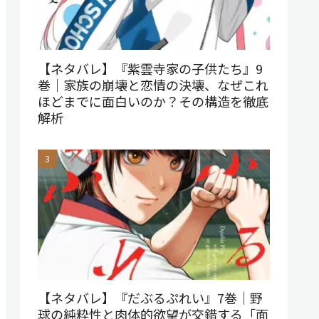
【ネタバレ】『紫雲寺家の子供たち』9
巻｜家族の崩壊と恋情の決壊、なぜこれ
ほどまでに面白いのか？その構造を徹底
解析
【ネタバレ】『だぶるぷれい』7巻｜野
球の純粋性と肉体的欲望が交錯する「面