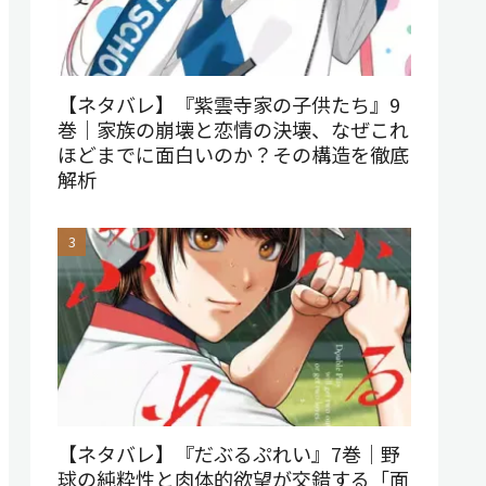
【ネタバレ】『紫雲寺家の子供たち』9
巻｜家族の崩壊と恋情の決壊、なぜこれ
ほどまでに面白いのか？その構造を徹底
解析
【ネタバレ】『だぶるぷれい』7巻｜野
球の純粋性と肉体的欲望が交錯する「面