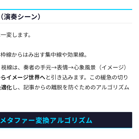
（演奏シーン）
は一変します。
、枠線からはみ出す集中線や効果線。
。視線は、奏者の手元→表情→心象風景（イメージ）
からイメージ世界へ
と引き込みます。この緩急の切り
最適化
し、記事からの離脱を防ぐためのアルゴリズム
覚メタファー変換アルゴリズム