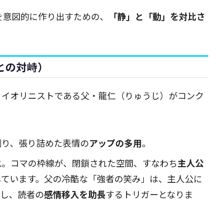
を意図的に作り出すための、
「静」と「動」を対比さ
との対峙）
ァイオリニストである父・龍仁（りゅうじ）がコンク
割り、張り詰めた表情の
アップの多用
。
化。コマの枠線が、閉鎖された空間、すなわち
主人公
しています。父の冷酷な「強者の笑み」は、主人公に
し、読者の
感情移入を助長
するトリガーとなりま