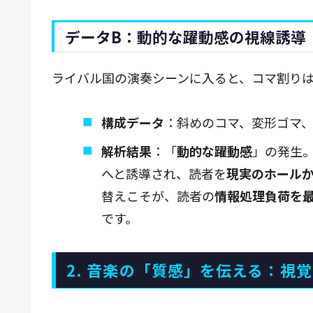
データB：動的な躍動感の視線誘導
ライバル国の演奏シーンに入ると、コマ割り
構成データ
：斜めのコマ、変形ゴマ
解析結果
：「
動的な躍動感
」の発生
へと誘導され、読者を
現実のホール
替えこそが、読者の
情報処理負荷を
です。
2. 音楽の「質感」を伝える：視