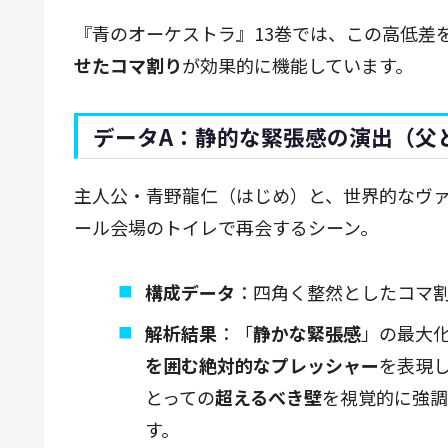
『青のオーケストラ』13巻では、この高低差
せたコマ割り
が効果的に機能しています。
データA：静的な緊張感の演出（父
主人公・青野龍仁（はじめ）と、世界的なヴ
ール会場のトイレで再会するシーン。
構成データ
：四角く整然としたコマ
解析結果
：「
静かな緊張感
」の最大
を囲む絶対的なプレッシャー
を表現
とっての
超えるべき壁
を視覚的に強調
す。