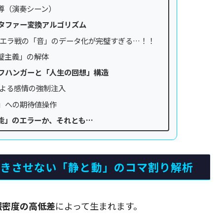
導（演奏シーン）
メタファー変換アルゴリズム
エラ戦の「音」のデータ化が完璧すぎる…！！
璧主義」の解体
リフハンガーと「人生の回想」構造
よる感情の強制注入
」への期待値操作
能」のエラーか、それとも…
飽きさせない「静と動」のコマ割り解析
報密度の高低差
によって生まれます。