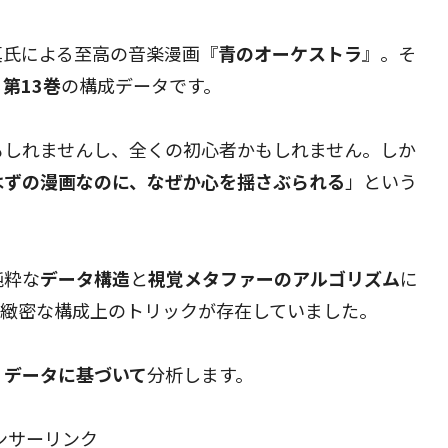
真氏による至高の音楽漫画『
青のオーケストラ
』。そ
る
第13巻
の構成データです。
もしれませんし、全くの初心者かもしれません。しか
はずの漫画なのに、なぜか心を揺さぶられる
」という
純粋な
データ構造
と
視覚メタファーのアルゴリズム
に
た緻密な構成上のトリックが存在していました。
、データに基づいて
分析します。
ンサーリンク