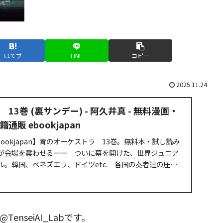
はてブ
LINE
コピー
2025.11.24
3巻 (裏サンデー) - 阿久井真 - 無料漫画・
販 ebookjapan
ookjapan】青のオーケストラ 13巻。無料本・試し読み
が会場を震わせるーー ついに幕を開けた、世界ジュニア
。韓国、ベネズエラ、ドイツetc. 各国の奏者達の圧巻
nseiAI_Labです。