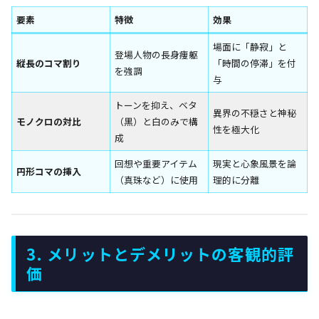
要素
特徴
効果
場面に「静寂」と
登場人物の長身痩躯
縦長のコマ割り
「時間の停滞」を付
を強調
与
トーンを抑え、ベタ
異界の不穏さと神秘
モノクロの対比
（黒）と白のみで構
性を極大化
成
回想や重要アイテム
現実と心象風景を論
円形コマの挿入
（真珠など）に使用
理的に分離
3. メリットとデメリットの客観的評
価