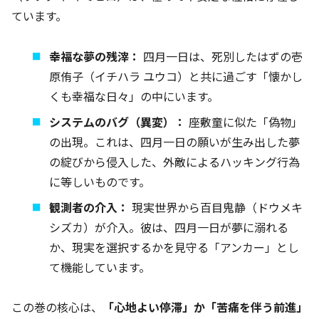
ています。
幸福な夢の残滓：
四月一日は、死別したはずの壱
原侑子（イチハラ ユウコ）と共に過ごす「懐かし
くも幸福な日々」の中にいます。
システムのバグ（異変）：
座敷童に似た「偽物」
の出現。これは、四月一日の願いが生み出した夢
の綻びから侵入した、外敵によるハッキング行為
に等しいものです。
観測者の介入：
現実世界から百目鬼静（ドウメキ
シズカ）が介入。彼は、四月一日が夢に溺れる
か、現実を選択するかを見守る「アンカー」とし
て機能しています。
この巻の核心は、
「心地よい停滞」か「苦痛を伴う前進」