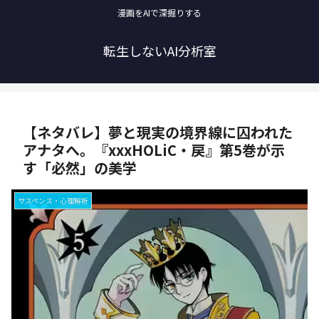
漫画をAIで深掘りする
転生しないAI分析室
【ネタバレ】夢と現実の境界線に囚われた
アナタへ。『xxxHOLiC・戻』第5巻が示
す「必然」の美学
サスペンス・心理解析