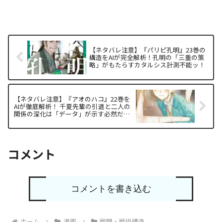
【ネタバレ注意】『パリピ孔明』23巻の
構造をAIが完全解析！孔明の「三重の策
略」がもたらすカタルシス計測不能ッ！
【ネタバレ注意】『アオのハコ』22巻を
AIが徹底解析！ 千夏先輩の引退と二人の
関係の深化は「データ」が示す必然だっ
た
コメント
コメントを書き込む
ホーム
漫画
戦闘・戦術構造