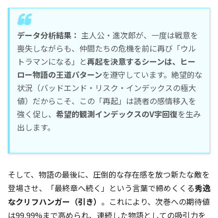
データ分析結果：
主人公・進次郎が、一度は戦意を
喪失しながらも、仲間たちの危機を前に再び「ウル
トラマンになる」と
再起を決意するシーンは、ヒー
ロー物語の王道パターン
を遵守しています。絶望的な
状況（バッドエンド・リスク・インデックスの極大
値）だからこそ、この「再起」は読者の感情移入を
強く促し、
希望的観測インデックスのV字回復
を生み
出します。
そして、物語の最後に、圧倒的な存在感を放つ新たな敵を
登場させ、「最終章へ続く」という言葉で締めくくる
秀逸
なクリフハンガー（引き）
。これにより、次巻への期待値
は99.99%まで高められ、連続した物語としての吸引力を