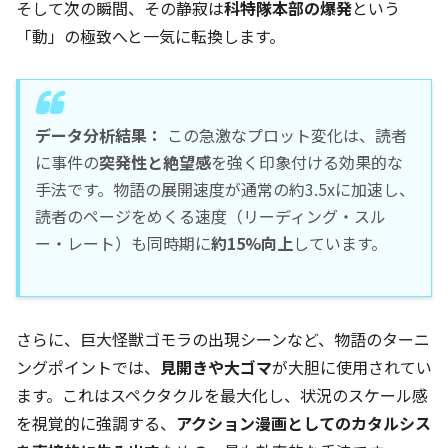
そして次の瞬間、その静寂は
科特隊本部の爆発
という
「動」の極致へと一気に転換します。
データ分析結果：
この急激なプロット変化は、読者
に事件の
突発性と絶望感
を強く印象付ける効果的な
手法です。物語の展開速度が通常の約3.5xに加速し、
読者のページをめくる速度（リーディング・スル
ー・レート）も同時期に
約15%向上
しています。
さらに、巨大怪獣ゴモラの出現シーンなど、物語のターニ
ングポイントでは、
見開きや大ゴマ
が大胆に使用されてい
ます。これはスペクタクルを最大化し、状況のスケール感
を視覚的に強調する、
アクション漫画としてのカタルシス