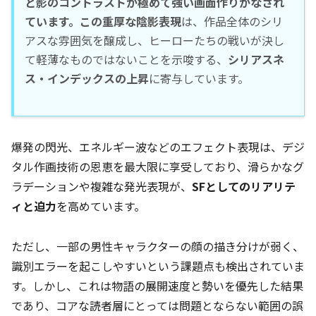
と影のコントラストが極めて強い画面作りがなされ
ています。この重厚な陰影表現
は、作品全体のシリ
アスな雰囲気を醸成し、ヒーローたちの戦いが決し
て軽薄なものではないことを示唆する、
シリアスネ
ス・インデックスの上昇
に寄与しています。
爆発の閃光、エネルギー波などのエフェクト表現は、デジ
タル作画技術の恩恵を最大限に享受しており、滑らかなグ
ラデーションや複雑な発光表現が、
SFとしてのリアリテ
ィと迫力
を高めています。
ただし、一部の男性キャラクターの顔の描き分けが弱く、
識別エラーを起こしやすいという課題点も検出されていま
す。しかし、これは物語の展開速度と勢いを優先した結果
であり、コアな読者層にとっては問題とならない範囲の誤