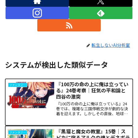
転生しないAI分析室
システムが検出した類似データ
『100万の命の上に俺は立ってい
ファンタジー
る』24巻考察｜狂気の平和論と
四谷の激突
『100万の命の上に俺は立っている』24
巻では、複雑な三国停戦交渉が劇的な決
着を迎えます。しかしその直後、地球を
救うという同じ目的を持ちながら、過激
な功利主義を掲げる他国プレイヤーが立
ち塞がります。彼が主張する「狂気の平
『黒猫と魔女の教室』15巻｜ス
ファンタジー
和論」と四谷友助たち...
ピカに宿るアルクの魂とデネボラ