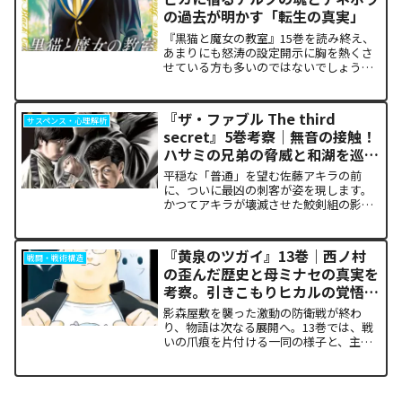
の過去が明かす「転生の真実」
『黒猫と魔女の教室』15巻を読み終え、
あまりにも怒涛の設定開示に胸を熱くさ
せている方も多いのではないでしょう
か。物語の第1章ともいえる学園祭（ヴァ
ルプルギス祭）の終結を迎え、祝祭ムー
ドの裏側で、本作最大のミステリーであ
『ザ・ファブル The third
サスペンス・心理解析
った「アルクの正体」と...
secret』5巻考察｜無音の接触！
ハサミの兄弟の脅威と和湖を巡る
因縁の真相
平穏な「普通」を望む佐藤アキラの前
に、ついに最凶の刺客が姿を現します。
かつてアキラが壊滅させた鮫剣組の影に
いた、プロの殺し屋「ハサミの兄弟」と
の接触が本巻の最大の山場です。日常の
静寂が、一瞬にして極限の戦場へと変貌
『黄泉のツガイ』13巻｜西ノ村
戦闘・戦術構造
するスリルに、多くの読者が...
の歪んだ歴史と母ミナセの真実を
考察。引きこもりヒカルの覚悟に
震える理由
影森屋敷を襲った激動の防衛戦が終わ
り、物語は次なる展開へ。13巻では、戦
いの爪痕を片付ける一同の様子と、主人
公たちの新たな旅立ちが描かれます。な
ぜこの静かな日常が、読者の胸をこれほ
ど熱く焦がすのでしょうか。本記事で
は、13巻で明かされた驚愕...