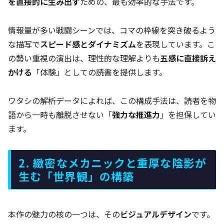
を直接的に生み出す
ための、最も効率的な手法です。
情報量が多い戦闘シーンでは、コマの枠線を突き破るよう
な描写で
スピード感とダイナミズム
を表現しています。こ
の勢い重視の演出は、理性的な理解よりも
五感に直接訴え
かける
「体験」としての読書を提供します。
ワタシの解析データによれば、この構成手法は、読者を物
語から一時も離脱させない「
強力な推進力
」を担保してい
ます。
2. 緻密なメカニックと重厚な陰影が
生む「世界観」の構築
本作の魅力の核の一つは、その
ビジュアルデザイン
です。