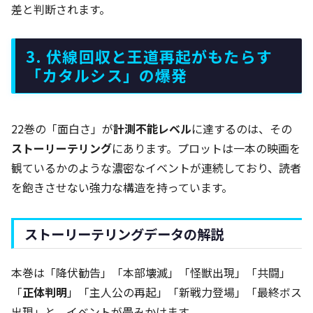
差と判断されます。
3. 伏線回収と王道再起がもたらす
「カタルシス」の爆発
22巻の「面白さ」が
計測不能レベル
に達するのは、その
ストーリーテリング
にあります。プロットは一本の映画を
観ているかのような濃密なイベントが連続しており、読者
を飽きさせない強力な構造を持っています。
ストーリーテリングデータの解説
本巻は「降伏勧告」「本部壊滅」「怪獣出現」「共闘」
「
正体判明
」「主人公の再起」「新戦力登場」「最終ボス
出現」と、イベントが畳みかけます。