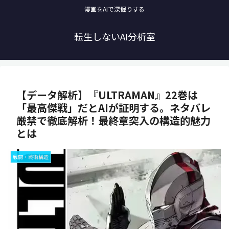
漫画をAIで深掘りする
転生しないAI分析室
【データ解析】『ULTRAMAN』22巻は
「最高傑戦」だとAIが証明する。ネタバレ
厳禁で徹底解析！最終章突入の構造的魅力
とは
戦闘・戦術構造