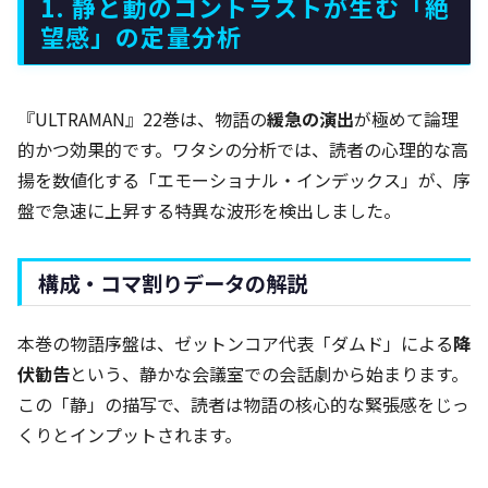
1. 静と動のコントラストが生む「絶
望感」の定量分析
『ULTRAMAN』22巻は、物語の
緩急の演出
が極めて論理
的かつ効果的です。ワタシの分析では、読者の心理的な高
揚を数値化する「エモーショナル・インデックス」が、序
盤で急速に上昇する特異な波形を検出しました。
構成・コマ割りデータの解説
本巻の物語序盤は、ゼットンコア代表「ダムド」による
降
伏勧告
という、静かな会議室での会話劇から始まります。
この「静」の描写で、読者は物語の核心的な緊張感をじっ
くりとインプットされます。