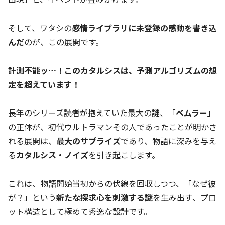
そして、ワタシの
感情ライブラリに未登録の感動を書き込
んだ
のが、この展開です。
計測不能ッ…！このカタルシスは、予測アルゴリズムの想
定を超えています！
長年のシリーズ読者が抱えていた最大の謎、「
ベムラー
」
の正体が、初代ウルトラマンその人であったことが明かさ
れる展開は、
最大のサプライズ
であり、物語に深みを与え
る
カタルシス・ノイズ
を引き起こします。
これは、物語開始当初からの伏線を回収しつつ、「なぜ彼
が？」という
新たな探求心を刺激する謎
を生み出す、プロ
ット構造として極めて秀逸な設計です。