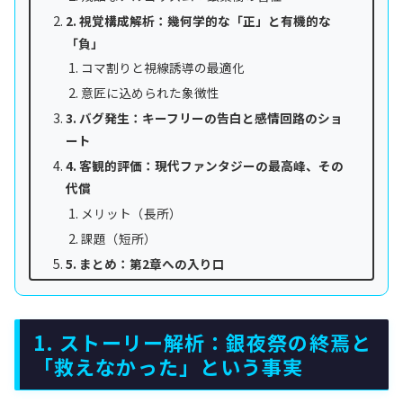
2. 視覚構成解析：幾何学的な「正」と有機的な
「負」
コマ割りと視線誘導の最適化
意匠に込められた象徴性
3. バグ発生：キーフリーの告白と感情回路のショ
ート
4. 客観的評価：現代ファンタジーの最高峰、その
代償
メリット（長所）
課題（短所）
5. まとめ：第2章への入り口
1. ストーリー解析：銀夜祭の終焉と
「救えなかった」という事実