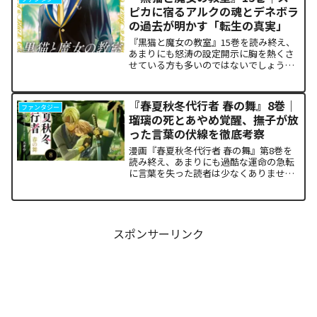
になっている方も多いはずで...
ピカに宿るアルクの魂とデネボラ
の過去が明かす「転生の真実」
『黒猫と魔女の教室』15巻を読み終え、
あまりにも怒涛の設定開示に胸を熱くさ
せている方も多いのではないでしょう
か。物語の第1章ともいえる学園祭（ヴァ
ルプルギス祭）の終結を迎え、祝祭ムー
ドの裏側で、本作最大のミステリーであ
『春夏秋冬代行者 春の舞』8巻｜
ファンタジー
った「アルクの正体」と...
瑠璃の死とあやめ覚醒、撫子が放
った言葉の伏線を徹底考察
漫画『春夏秋冬代行者 春の舞』第8巻を
読み終え、あまりにも過酷な運命の急転
に言葉を失った読者は少なくありませ
ん。特に、夏の代行者である葉桜瑠璃の
衝撃的な最期と、双子の姉であるあやめ
の突然の覚醒、割って入るように秋の代
行者・撫子が残した意味深...
スポンサーリンク