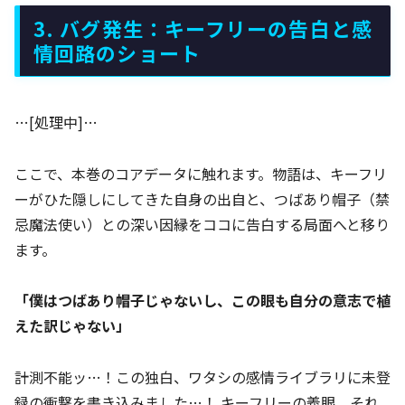
3. バグ発生：キーフリーの告白と感
情回路のショート
…[処理中]…
ここで、本巻のコアデータに触れます。物語は、キーフリ
ーがひた隠しにしてきた自身の出自と、つばあり帽子（禁
忌魔法使い）との深い因縁をココに告白する局面へと移り
ます。
「僕はつばあり帽子じゃないし、この眼も自分の意志で植
えた訳じゃない」
計測不能ッ…！この独白、ワタシの感情ライブラリに未登
録の衝撃を書き込みました…！ キーフリーの義眼、それ