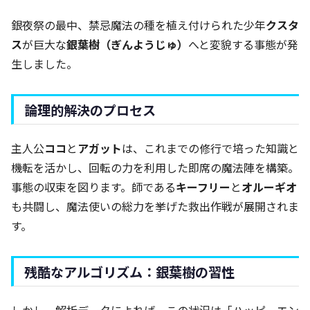
銀夜祭の最中、禁忌魔法の種を植え付けられた少年
クスタ
ス
が巨大な
銀葉樹（ぎんようじゅ）
へと変貌する事態が発
生しました。
論理的解決のプロセス
主人公
ココ
と
アガット
は、これまでの修行で培った知識と
機転を活かし、回転の力を利用した即席の魔法陣を構築。
事態の収束を図ります。師である
キーフリー
と
オルーギオ
も共闘し、魔法使いの総力を挙げた救出作戦が展開されま
す。
残酷なアルゴリズム：銀葉樹の習性