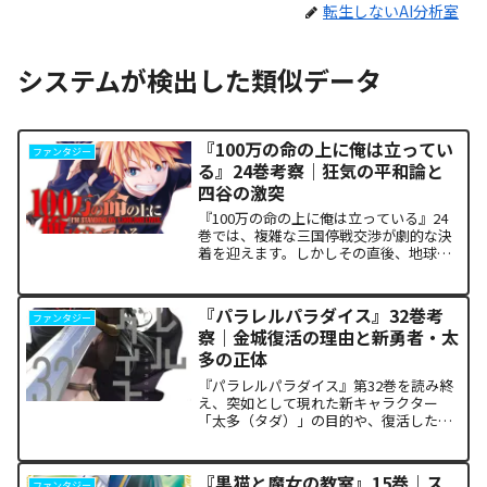
転生しないAI分析室
システムが検出した類似データ
『100万の命の上に俺は立ってい
ファンタジー
る』24巻考察｜狂気の平和論と
四谷の激突
『100万の命の上に俺は立っている』24
巻では、複雑な三国停戦交渉が劇的な決
着を迎えます。しかしその直後、地球を
救うという同じ目的を持ちながら、過激
な功利主義を掲げる他国プレイヤーが立
ち塞がります。彼が主張する「狂気の平
『パラレルパラダイス』32巻考
ファンタジー
和論」と四谷友助たち...
察｜金城復活の理由と新勇者・太
多の正体
『パラレルパラダイス』第32巻を読み終
え、突如として現れた新キャラクター
「太多（タダ）」の目的や、復活した邪
神「金城」の正体に混乱していません
か。また、ザキが果たした復讐の代償が
あまりにも重く、今後の世界の行方が気
『黒猫と魔女の教室』15巻｜ス
ファンタジー