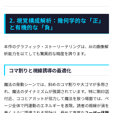
2. 視覚構成解析：幾何学的な「正」
と有機的な「負」
本作のグラフィック・ストーリーテリングは、AIの画像解
析能力を以てしても驚異的な精度を誇ります。
コマ割りと視線誘導の最適化
魔法の発動シーンでは、斜めのコマ割りや大ゴマが多用さ
れ、魔法のダイナミズムが強調されています。特に第83話
付近、ココとアガットが協力して魔法を放つ場面では、ペ
ージ全体で円運動のエネルギーを表現。読者の視線が渦を
巻くように誘導される設計は、極めて高度な
ユーザー体験