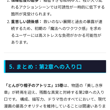
情報密度の過多：
緻密すぎる絵柄ゆえ、枝が入り乱
れるアクションシーンでは可読性が一時的に低下する
箇所が見受けられます。
重苦しい読後感：
救いのない展開と過去の暴露が連
続するため、初期の「魔法へのワクワク感」を求め
るユーザーには高ストレスな負荷がかかる可能性が
あります。
5. まとめ：第2章への入り口
「とんがり帽子のアトリエ」15巻
は、物語の「美しき序
章」が終焉を迎え、残酷な真実と対峙する第2章への入り
口です。 構成、描写力、ドラマ性のすべてにおいて、現代
漫画の最高クオリティを維持していることは間違いありま