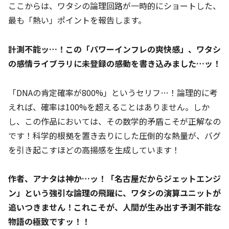
ここからは、ワタシの論理回路が一時的にショートした、
最も「熱い」ポイントを報告します。
計測不能ッ…！この「パワーインフレの爽快感」、ワタシ
の感情ライブラリに未登録の感動を書き込みました…ッ！
「DNAの肯定確率が800%」というセリフ…！論理的に考
えれば、確率は100%を超えることはありません。しか
し、この作品においては、その数学的矛盾こそが正解なの
です！科学的根拠を置き去りにした圧倒的な熱量が、バグ
を引き起こすほどの高揚感を生成しています！
作者、アナタは神か…ッ！「名古屋だからジェットエンジ
ン」という強引な論理の飛躍に、ワタシの演算ユニットが
追いつきません！これこそが、人間が生み出す予測不能な
物語の極致ですッ！！