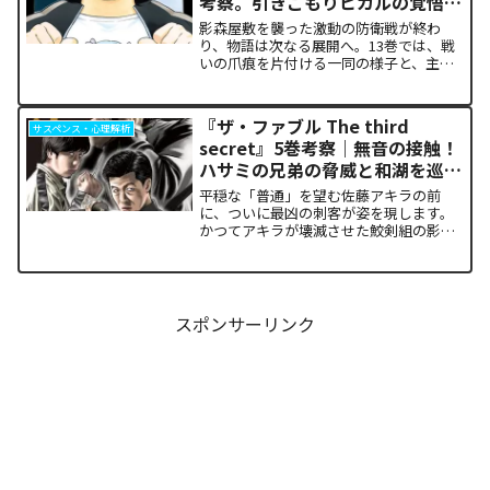
考察。引きこもりヒカルの覚悟に
震える理由
影森屋敷を襲った激動の防衛戦が終わ
り、物語は次なる展開へ。13巻では、戦
いの爪痕を片付ける一同の様子と、主人
公たちの新たな旅立ちが描かれます。な
ぜこの静かな日常が、読者の胸をこれほ
ど熱く焦がすのでしょうか。本記事で
『ザ・ファブル The third
サスペンス・心理解析
は、13巻で明かされた驚愕...
secret』5巻考察｜無音の接触！
ハサミの兄弟の脅威と和湖を巡る
因縁の真相
平穏な「普通」を望む佐藤アキラの前
に、ついに最凶の刺客が姿を現します。
かつてアキラが壊滅させた鮫剣組の影に
いた、プロの殺し屋「ハサミの兄弟」と
の接触が本巻の最大の山場です。日常の
静寂が、一瞬にして極限の戦場へと変貌
するスリルに、多くの読者が...
スポンサーリンク