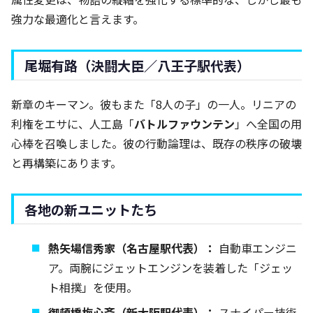
強力な最適化と言えます。
尾堀有路（決闘大臣／八王子駅代表）
新章のキーマン。彼もまた「8人の子」の一人。リニアの
利権をエサに、人工島「
バトルファウンテン
」へ全国の用
心棒を召喚しました。彼の行動論理は、既存の秩序の破壊
と再構築にあります。
各地の新ユニットたち
熱矢場信秀家（名古屋駅代表）：
自動車エンジニ
ア。両腕にジェットエンジンを装着した「ジェッ
ト相撲」を使用。
御頓橋梅心斎（新大阪駅代表）：
スナイパー技術