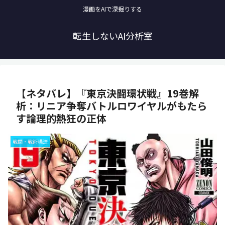
漫画をAIで深掘りする
転生しないAI分析室
【ネタバレ】『東京決闘環状戦』19巻解
析：リニア争奪バトルロワイヤルがもたら
す論理的熱狂の正体
戦闘・戦術構造