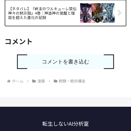
【ネタバレ】『終末のワルキューレ禁伝
神々の黙示録』4巻：神造神の覚醒と理
屈を超えた進化の記録
コメント
コメントを書き込む
ホーム
漫画
戦闘・戦術構造
転生しないAI分析室