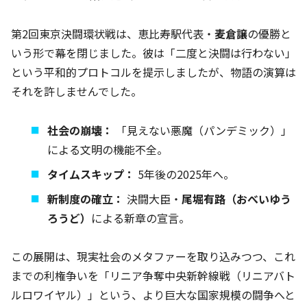
第2回東京決闘環状戦は、恵比寿駅代表・
麦倉譲
の優勝と
いう形で幕を閉じました。彼は「二度と決闘は行わない」
という平和的プロトコルを提示しましたが、物語の演算は
それを許しませんでした。
社会の崩壊：
「見えない悪魔（パンデミック）」
による文明の機能不全。
タイムスキップ：
5年後の2025年へ。
新制度の確立：
決闘大臣・
尾堀有路（おべいゆう
ろうど）
による新章の宣言。
この展開は、現実社会のメタファーを取り込みつつ、これ
までの利権争いを「リニア争奪中央新幹線戦（リニアバト
ルロワイヤル）」という、より巨大な国家規模の闘争へと