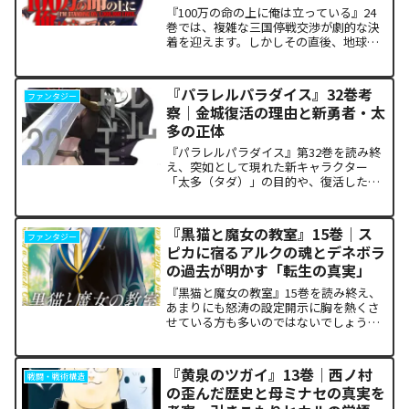
『100万の命の上に俺は立っている』24
巻では、複雑な三国停戦交渉が劇的な決
着を迎えます。しかしその直後、地球を
救うという同じ目的を持ちながら、過激
な功利主義を掲げる他国プレイヤーが立
ち塞がります。彼が主張する「狂気の平
『パラレルパラダイス』32巻考
ファンタジー
和論」と四谷友助たち...
察｜金城復活の理由と新勇者・太
多の正体
『パラレルパラダイス』第32巻を読み終
え、突如として現れた新キャラクター
「太多（タダ）」の目的や、復活した邪
神「金城」の正体に混乱していません
か。また、ザキが果たした復讐の代償が
あまりにも重く、今後の世界の行方が気
『黒猫と魔女の教室』15巻｜ス
ファンタジー
になっている方も多いはずで...
ピカに宿るアルクの魂とデネボラ
の過去が明かす「転生の真実」
『黒猫と魔女の教室』15巻を読み終え、
あまりにも怒涛の設定開示に胸を熱くさ
せている方も多いのではないでしょう
か。物語の第1章ともいえる学園祭（ヴァ
ルプルギス祭）の終結を迎え、祝祭ムー
ドの裏側で、本作最大のミステリーであ
『黄泉のツガイ』13巻｜西ノ村
戦闘・戦術構造
った「アルクの正体」と...
の歪んだ歴史と母ミナセの真実を