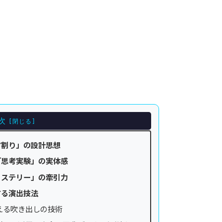
次
マ割り」の設計思想
「思考実験」の実体感
ミステリー」の牽引力
する演出技法
える吹き出しの技術