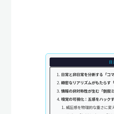
目
日常と非日常を分断する「コ
緻密なリアリズムがもたらす
情報の非対称性が生む「倒叙
嗅覚の可視化：五感をハック
威圧感を物理的な重さに変