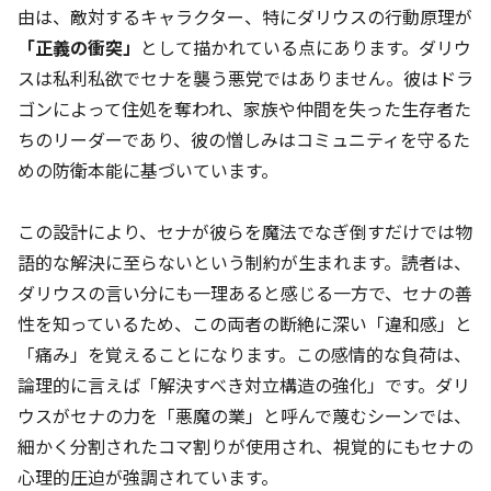
由は、敵対するキャラクター、特にダリウスの行動原理が
「正義の衝突」
として描かれている点にあります。ダリウ
スは私利私欲でセナを襲う悪党ではありません。彼はドラ
ゴンによって住処を奪われ、家族や仲間を失った生存者た
ちのリーダーであり、彼の憎しみはコミュニティを守るた
めの防衛本能に基づいています。
この設計により、セナが彼らを魔法でなぎ倒すだけでは物
語的な解決に至らないという制約が生まれます。読者は、
ダリウスの言い分にも一理あると感じる一方で、セナの善
性を知っているため、この両者の断絶に深い「違和感」と
「痛み」を覚えることになります。この感情的な負荷は、
論理的に言えば「解決すべき対立構造の強化」です。ダリ
ウスがセナの力を「悪魔の業」と呼んで蔑むシーンでは、
細かく分割されたコマ割りが使用され、視覚的にもセナの
心理的圧迫が強調されています。