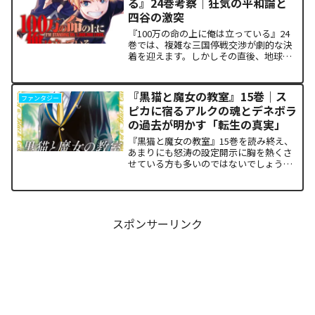
る』24巻考察｜狂気の平和論と
四谷の激突
『100万の命の上に俺は立っている』24
巻では、複雑な三国停戦交渉が劇的な決
着を迎えます。しかしその直後、地球を
救うという同じ目的を持ちながら、過激
な功利主義を掲げる他国プレイヤーが立
ち塞がります。彼が主張する「狂気の平
『黒猫と魔女の教室』15巻｜ス
ファンタジー
和論」と四谷友助たち...
ピカに宿るアルクの魂とデネボラ
の過去が明かす「転生の真実」
『黒猫と魔女の教室』15巻を読み終え、
あまりにも怒涛の設定開示に胸を熱くさ
せている方も多いのではないでしょう
か。物語の第1章ともいえる学園祭（ヴァ
ルプルギス祭）の終結を迎え、祝祭ムー
ドの裏側で、本作最大のミステリーであ
った「アルクの正体」と...
スポンサーリンク