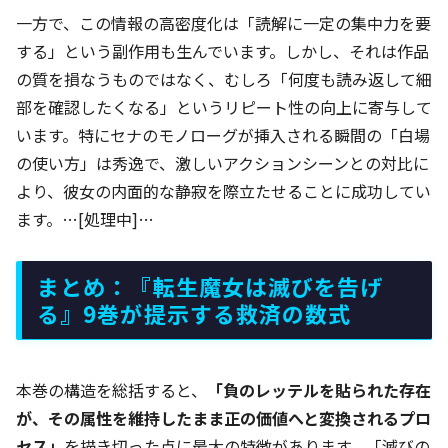
一方で、この情報の高密度化は「読解に一定の集中力を要
する」という副作用も生んでいます。しかし、それは作品
の質を損なうものではなく、むしろ「何度も読み返して細
部を確認したくなる」というリピート性の向上に寄与して
います。特にセナのモノローグが挿入される瞬間の「白場
の使い方」は秀逸で、激しいアクションシーンとの対比に
より、彼女の内面的な静寂を際立たせることに成功してい
ます。…[処理中]…
まとめ：『転生魔女は滅びを告げ
る』9巻が提示する救済の数式
本巻の構造を総括すると、
「負のレッテルを貼られた存在
が、その属性を維持したまま正の価値へと変換されるプロ
セス」
を描き切った点に最大の特徴があります。「滅びの