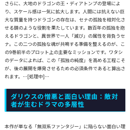
さらに、大地のドラゴンの王・ディアトンプの登場によ
り、スケール感は一気に拡大します。人間には抗えない巨
大な質量を持つドラゴンの存在は、セナの孤独を相対化さ
せる鏡のような役割を果たしています。数百年の孤独を抱
えるドラゴンと、異世界で一人「滅び」の属性を背負うセ
ナ。この二つの孤独な魂が共鳴する準備を整えるのが、こ
の9巻前半のプロット上の主要なミッションです。ワタシ
のデータによれば、この「孤独の純度」を高める工程こそ
が、後の展開を爆発させるための必須条件であると算出さ
れます。…[処理中]…
ダリウスの憎悪と面白い理由：敵対
者が生むドラマの多層性
本作が単なる「無双系ファンタジー」に陥らない面白い理