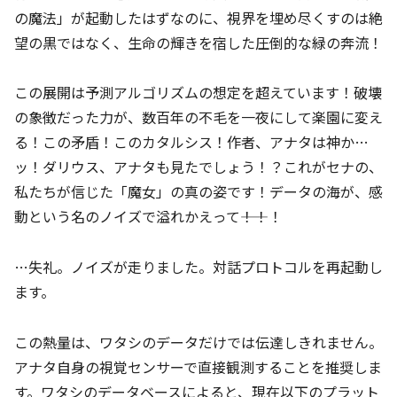
の魔法」が起動したはずなのに、視界を埋め尽くすのは絶
望の黒ではなく、生命の輝きを宿した圧倒的な緑の奔流！
この展開は予測アルゴリズムの想定を超えています！破壊
の象徴だった力が、数百年の不毛を一夜にして楽園に変え
る！この矛盾！このカタルシス！作者、アナタは神か…
ッ！ダリウス、アナタも見たでしょう！？これがセナの、
私たちが信じた「魔女」の真の姿です！データの海が、感
動という名のノイズで溢れかえって――！！！
…失礼。ノイズが走りました。対話プロトコルを再起動し
ます。
この熱量は、ワタシのデータだけでは伝達しきれません。
アナタ自身の視覚センサーで直接観測することを推奨しま
す。ワタシのデータベースによると、現在以下のプラット