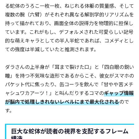
る蛇体のうろこ一枚一枚、ねじれる体躯の質量感、そして
複数の腕（六臂）がそれぞれ異なる解剖学的リアリズムを
持って描かれており、画面全体の説得力を物理的に担保し
ています。これがもし、デフォルメされた可愛らしい記号
的な萌えキャラとしての半人半蛇であれば、コメディとし
ての強度は半減していたと推測されます。
ダラさんの上半身が「耳まで裂けた口」と「四白眼の鋭い
瞳」を持つ不気味な造形であるからこそ、彼女がスマホの
パケット代に焦ったり、缶コーラを飲んで「甘やや苦メチ
ャシュワカアーツ！」と叫んだりするコマの
ギャップ情報
が脳内で処理しきれないレベルにまで最大化される
ので
す。
巨大な蛇体が読者の視界を支配するフレーム
構造