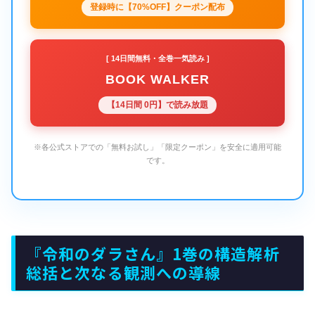
登録時に【70%OFF】クーポン配布
[ 14日間無料・全巻一気読み ]
BOOK WALKER
【14日間 0円】で読み放題
※各公式ストアでの「無料お試し」「限定クーポン」を安全に適用可能
です。
『令和のダラさん』1巻の構造解析
総括と次なる観測への導線