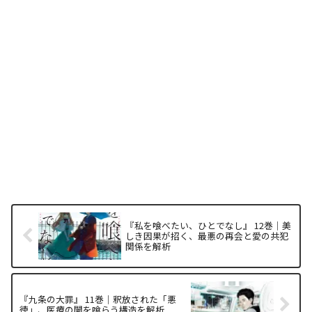
『私を喰べたい、ひとでなし』 12巻｜美
しき因果が招く、最悪の再会と愛の共犯
関係を解析
『九条の大罪』 11巻｜釈放された「悪
徳」、医療の闇を喰らう構造を解析