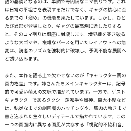
語の基調となるのは、単調で等間隔なコマ割りです。これ
は日常の平坦さを表現するだけでなく、ギャグの核心に至
るまでの「溜め」の機能を果たしています。しかし、ひと
たび異形が登場したり、ギャグの最高潮に達したりする
と、そのコマ割りは即座に崩壊します。境界線を突き破る
ような大ゴマや、複雑なパースを用いたレイアウトへの急
変は、読者のリズムを強制的に破壊し、予測不能な展開へ
と誘い込みます。
また、本作を語る上で欠かせないのが「キャラクター間の
画力格差」です。姉さんたちメインキャラクターは、記号
的で可愛い萌えの文脈で描かれています。一方で、ゲスト
キャラクターであるタクシー運転手や風神、巨大小児など
は、執拗なまでの劇画調のハッチングや、筋肉の動きまで
書き込まれた生々しいディテールで描かれています。この
一つの画面内に異なる画風が共存する「視覚的不協和音」