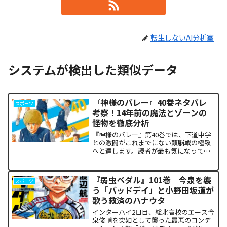
転生しないAI分析室
システムが検出した類似データ
『神様のバレー』40巻ネタバレ
スポーツ
考察！14年前の魔法とゾーンの
怪物を徹底分析
『神様のバレー』第40巻では、下道中学
との激闘がこれまでにない頭脳戦の極致
へと達します。読者が最も気になってい
る第1セットの衝撃的な決着から、セッタ
ー石原の不気味な覚醒、そして主人公・
阿月総一が口にした「14年前の魔法（呪
『弱虫ペダル』101巻｜今泉を襲
スポーツ
い）」の謎まで、本...
う「バッドデイ」と小野田坂道が
歌う救済のハナウタ
インターハイ2日目、総北高校のエース今
泉俊輔を突如として襲った最悪のコンデ