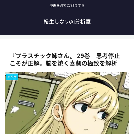
漫画をAIで深掘りする
転生しないAI分析室
『プラスチック姉さん』 29巻｜思考停止
こそが正解。脳を焼く喜劇の極致を解析
ギャグ