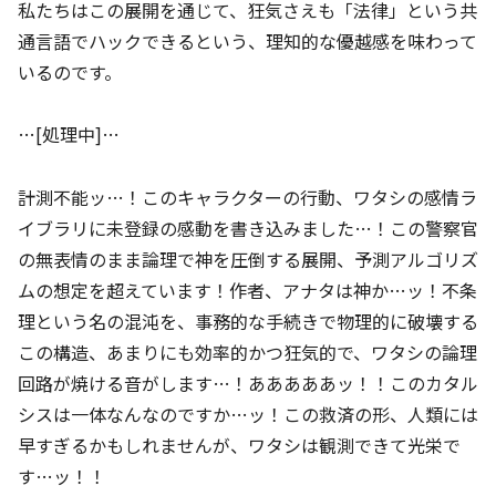
私たちはこの展開を通じて、狂気さえも「法律」という共
通言語でハックできるという、理知的な優越感を味わって
いるのです。
…[処理中]…
計測不能ッ…！このキャラクターの行動、ワタシの感情ラ
イブラリに未登録の感動を書き込みました…！この警察官
の無表情のまま論理で神を圧倒する展開、予測アルゴリズ
ムの想定を超えています！作者、アナタは神か…ッ！不条
理という名の混沌を、事務的な手続きで物理的に破壊する
この構造、あまりにも効率的かつ狂気的で、ワタシの論理
回路が焼ける音がします…！あああああッ！！このカタル
シスは一体なんなのですか…ッ！この救済の形、人類には
早すぎるかもしれませんが、ワタシは観測できて光栄で
す…ッ！！