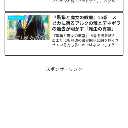
ィション不調「バッドデイ」。ペダルを
踏む力すら奪われ、リタイアの危機に瀕
した彼を救うため、キャプテン・小野田
坂道が選択した驚くべき行動が描かれま
『黒猫と魔女の教室』15巻｜ス
ファンタジー
す。科学的な限界や競技...
ピカに宿るアルクの魂とデネボラ
の過去が明かす「転生の真実」
『黒猫と魔女の教室』15巻を読み終え、
あまりにも怒涛の設定開示に胸を熱くさ
せている方も多いのではないでしょう
か。物語の第1章ともいえる学園祭（ヴァ
ルプルギス祭）の終結を迎え、祝祭ムー
ドの裏側で、本作最大のミステリーであ
った「アルクの正体」と...
スポンサーリンク