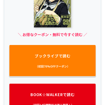
＼ お得なクーポン・無料で今すぐ読む ／
ブックライブで読む
（初回70%OFFクーポン）
BOOK☆WALKERで読む
（初回14日間無料で読み放題！）