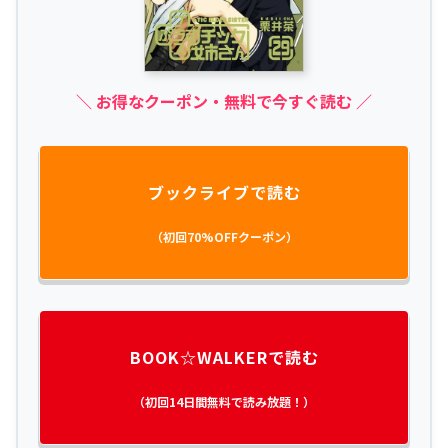
＼ お得なクーポン・無料で今すぐ読む ／
ブックライブで読む
（初回70%OFFクーポン）
BOOK☆WALKERで読む
（初回14日間無料で読み放題！）