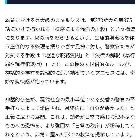
本巻における最大級のカタルシスは、第373話から第375
話にかけて描かれる「秩序による混沌の圧殺」という構造
にあります。尿の雨を降らせるという、生理的嫌悪感を伴
う圧倒的な不条理を振りかざす風神に対し、警察官たちが
対抗する手段は「地道な職務質問」と「法律の解釈（暴行
罪や現行犯逮捕）」です。この極めて世俗的なルールが、
神話的な存在を論理的に追い詰めていくプロセスには、奇
妙な爽快感が宿っています。
神話的存在が、現代社会の最小単位である交番の警官の平
手打ちによって論破され、最終的に「自分が悪かった」と
正義に屈する展開。これは、読者が日常で感じる理不尽な
ものへの恐怖を、より強固な「日常の秩序」が粉砕してく
れるという、非常に歪んだ形での救済を提示しています。