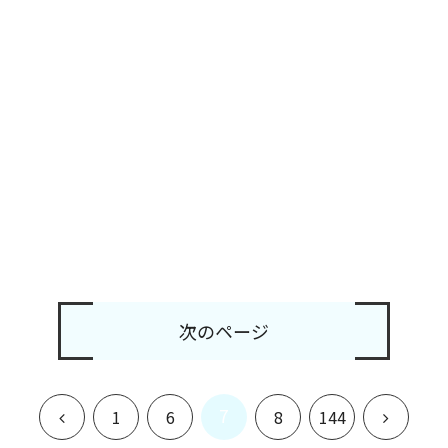
次のページ
7
前
次
1
6
8
144