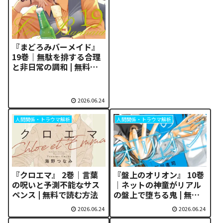
『まどろみバーメイド』
19巻｜無駄を排する合理
と非日常の調和 | 無料で
読む方法
2026.06.24
人間関係・トラウマ解析
人間関係・トラウマ解析
『クロエマ』 2巻｜言葉
『盤上のオリオン』 10巻
の呪いと予測不能なサス
｜ネットの神童がリアル
ペンス | 無料で読む方法
の盤上で堕ちる鬼 | 無料
で読む方法
2026.06.24
2026.06.24