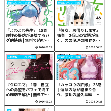
感情ロジック・恋愛
感情ロジック・恋愛
『よわよわ先生』 18巻｜
『彼女、お借りします』
理性の堤防が決壊するバ
46巻｜2番目の覚悟が暴
グ的快感 | 無料で読む方
く、男の倫理の限界を徹
法
底解析 | 無料で読む方法
2026.06.23
2026.06.23
人間関係・トラウマ解析
感情ロジック・恋愛
『クロエマ』 1巻｜自立
『カッコウの許嫁』 33巻
への渇望をパフェで潤す
｜運命の糸が絡まり合
心理劇を解析 | 無料で読
う、激動の屋久島編 | 無
む方法
料で読む方法
2026.06.23
2026.06.23