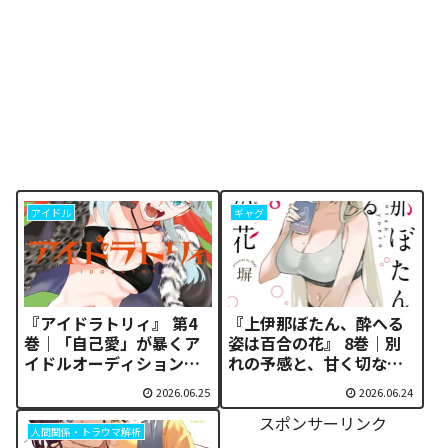
アイドル
ギャグ
『アイドラトリィ』 第4
『上伊那ぼたん、酔へる
巻｜「自己愛」が暴くア
姿は百合の花』 8巻｜別
イドルオーディションの
れの予感と、甘く切ない
闇と泥臭い勝利の解析 |
変化の衝撃 | 無料で読む
2026.06.25
2026.06.24
無料で読む方法
方法
スポンサーリンク
人間関係・トラウマ解析