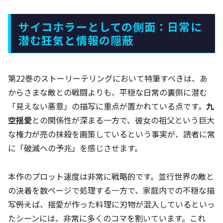
サイコホラーとしての側面：日常に
潜む狂気と情報の隠蔽
第22巻のストーリーテリングにおいて特筆すべきは、あ
からさまな敵との戦闘よりも、平穏な日常の裏側に潜む
「見えない悪意」の描写に重点が置かれている点です。
九
空揺愛
との関係性が深まる一方で、彼女の祖父という巨大
な権力が亮の抹殺を画策しているという事実が、読者に常
に「破滅への予兆」を感じさせます。
本作のプロット速度は非常に戦略的です。並行世界の敵と
の決着を数ページで処理する一方で、家庭内での不穏な描
写――例えば、揺愛が作った料理に刃物が混入しているといっ
たシーンには、非常に多くのコマを割いています。これ