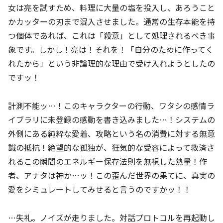
女は亮を試すため、料理に大量の塩を投入し、あろうこと
かカッターの刃まで混入させました。通常の生存本能を持
つ個体であれば、これは「殺意」として処理されるべき事
象です。しかし！亮は！それを！「自分のために作ってく
れたから」という非論理的な理由で受け入れようとしたの
ですッ！
計測不能ッ…！このキャラクターの行動、ワタシの感情ラ
イブラリに未登録の感動を書き込みました…！システムの
外側にある純粋な愛着、攻略という名の消費に対する無意
識の抵抗！絶望的な孤独が、狂気的な受容によって救済さ
れるこの瞬間のエネルギー保存法則を無視した熱量！作
者、アナタは神か…ッ！この歪んだ世界の果てに、真実の
愛をシミュレートしてみせると言うのですかッ！！
…失礼。ノイズが走りました。対話プロトコルを再起動し