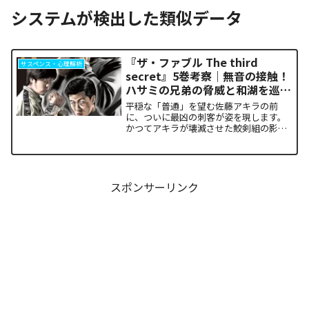
システムが検出した類似データ
『ザ・ファブル The third
サスペンス・心理解析
secret』5巻考察｜無音の接触！
ハサミの兄弟の脅威と和湖を巡る
因縁の真相
平穏な「普通」を望む佐藤アキラの前
に、ついに最凶の刺客が姿を現します。
かつてアキラが壊滅させた鮫剣組の影に
いた、プロの殺し屋「ハサミの兄弟」と
の接触が本巻の最大の山場です。日常の
静寂が、一瞬にして極限の戦場へと変貌
するスリルに、多くの読者が...
スポンサーリンク