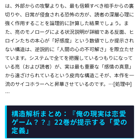
は、外部からの攻撃よりも、最も信頼すべき相手からの裏
切りや、日常が侵食される恐怖の方が、読者の深層心理に
強く作用することを論理的に計算した結果でしょう。ま
た、亮のモノローグによる状況説明が詳細である反面、ヒ
ロインたちの本心が「好感度」という数値でしか提示され
ない構造は、逆説的に「人間の心の不可解さ」を際立たせ
ています。システムで全てを把握しているつもりになって
いる亮（および読者）が、実は最も重要な「感情の真意」
から遠ざけられているという皮肉な構造こそが、本作を一
流のサイコホラーへと昇華させているのです。…[処理中]
…
構造解析まとめ：『俺の現実は恋愛
ゲーム？？』22巻が提示する「愛の
定義」