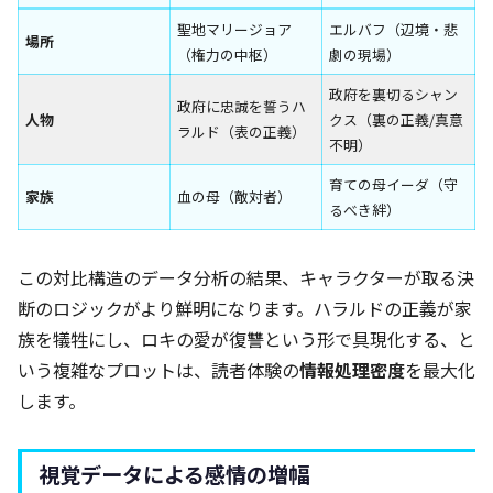
聖地マリージョア
エルバフ（辺境・悲
場所
（権力の中枢）
劇の現場）
政府を裏切るシャン
政府に忠誠を誓うハ
人物
クス（裏の正義/真意
ラルド（表の正義）
不明）
育ての母イーダ（守
家族
血の母（敵対者）
るべき絆）
この対比構造のデータ分析の結果、キャラクターが取る決
断のロジックがより鮮明になります。ハラルドの正義が家
族を犠牲にし、ロキの愛が復讐という形で具現化する、と
いう複雑なプロットは、読者体験の
情報処理密度
を最大化
します。
視覚データによる感情の増幅