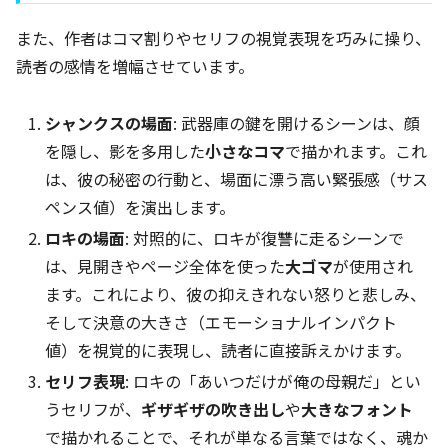
また、作者はコマ割りやセリフの視覚表現を巧みに操り、
読者の感情を増幅させています。
シャンクスの場面
: 武器庫の鍵を開けるシーンは、顔
を隠し、影を多用した
小さなコマ
で描かれます。これ
は、彼の秘密の行動と、場面に漂う高い緊張感（サス
ペンス値）を演出します。
ロキの場面
: 対照的に、ロキが復讐に走るシーンで
は、見開きやページ全体を使った
大ゴマ
が使用され
ます。これにより、彼の抑えきれない怒りと悲しみ、
そして決意の大きさ（エモーショナルインパクト
値）を視覚的に表現し、読者に直接訴えかけます。
セリフ表現
: ロキの「あいつだけが俺の母親だ」とい
うセリフが、
ギザギザの吹き出し
や
大きなフォント
で描かれることで、それが単なる言葉ではなく、魂か