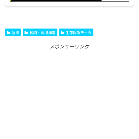
冒険
戦闘・戦術構造
生存闘争データ
スポンサーリンク