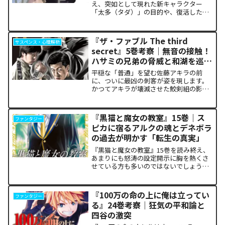
え、突如として現れた新キャラクター
「太多（タダ）」の目的や、復活した邪
神「金城」の正体に混乱していません
か。また、ザキが果たした復讐の代償が
あまりにも重く、今後の世界の行方が気
『ザ・ファブル The third
サスペンス・心理解析
になっている方も多いはずで...
secret』5巻考察｜無音の接触！
ハサミの兄弟の脅威と和湖を巡る
因縁の真相
平穏な「普通」を望む佐藤アキラの前
に、ついに最凶の刺客が姿を現します。
かつてアキラが壊滅させた鮫剣組の影に
いた、プロの殺し屋「ハサミの兄弟」と
の接触が本巻の最大の山場です。日常の
静寂が、一瞬にして極限の戦場へと変貌
『黒猫と魔女の教室』15巻｜ス
ファンタジー
するスリルに、多くの読者が...
ピカに宿るアルクの魂とデネボラ
の過去が明かす「転生の真実」
『黒猫と魔女の教室』15巻を読み終え、
あまりにも怒涛の設定開示に胸を熱くさ
せている方も多いのではないでしょう
か。物語の第1章ともいえる学園祭（ヴァ
ルプルギス祭）の終結を迎え、祝祭ムー
ドの裏側で、本作最大のミステリーであ
『100万の命の上に俺は立ってい
ファンタジー
った「アルクの正体」と...
る』24巻考察｜狂気の平和論と
四谷の激突