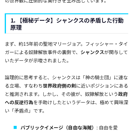
の世界観に圧倒的な奥行きを生み出しています。
1. 【極秘データ】シャンクスの矛盾した行動
原理
まず、約15年前の聖地マリージョア。フィッシャー・タイ
ガーによる奴隷解放事件の裏側で、
シャンクス
が関与して
いたデータが示唆されました。
論理的に思考すると、シャンクスは「神の騎士団」に連な
る立場、すなわち
世界政府側の剣
に近いポジションにある
と推測されます。しかし、その彼が、奴隷解放という
政府
への反逆行為
を手助けしたというデータは、極めて興味深
い「矛盾点」です。
パブリックイメージ（自由な海賊）
: 自由を愛