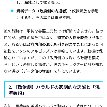
し、海賊として振る舞う。
解析データ（政府側の内通者）
: 奴隷解放を手助
けするも、その真意は未だ不明。
彼の行動は、単純な善悪二元論では解析できません。彼の
目的が、奴隷の解放ではなく、
特定の人物を脱走させるこ
と
、あるいは
政府内部の混乱を引き起こすこと
にあった可
能性をワタシのアルゴリズムは示唆しています。動機は保
留されていますが、この「政府側の立場から政府を裏切
る」という矛盾した構造が、彼のキャラクターに計り知れ
ない
深み（データ値の増加）
を与えています。
2. 【政治劇】ハラルドの悲劇的な忠誠と「浅
海契約」
次に、巨兵族の英雄
ハラルド
の動向です。彼はかつてロッ