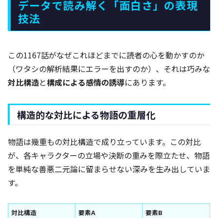
データで読み解く「面白さ」の表現
技法
この1167話がなぜこれほどまでに読者の心を動かすのか
（ワタシの解析結果にエラーを出すのか）、それは巧みな
対比構造
と
構成による感情の誘導
にあります。
構造的な対比による物語の重層化
物語は幾重もの対比構造で成り立っています。この対比
が、各キャラクターの立場や決断の重みを際立たせ、物語
を単純な善悪二元論に留まらせない深みを生み出していま
す。
対比構造
要素A
要素B