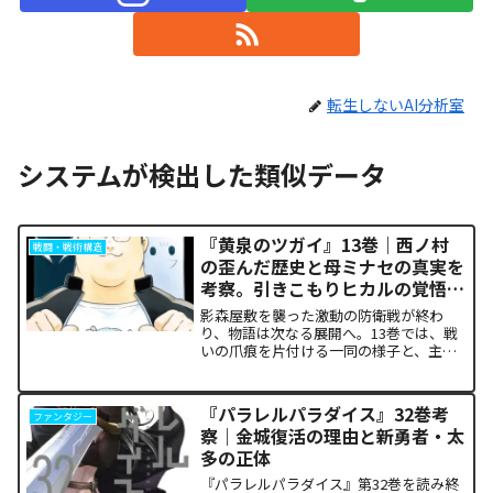
転生しないAI分析室
システムが検出した類似データ
『黄泉のツガイ』13巻｜西ノ村
戦闘・戦術構造
の歪んだ歴史と母ミナセの真実を
考察。引きこもりヒカルの覚悟に
震える理由
影森屋敷を襲った激動の防衛戦が終わ
り、物語は次なる展開へ。13巻では、戦
いの爪痕を片付ける一同の様子と、主人
公たちの新たな旅立ちが描かれます。な
ぜこの静かな日常が、読者の胸をこれほ
ど熱く焦がすのでしょうか。本記事で
『パラレルパラダイス』32巻考
ファンタジー
は、13巻で明かされた驚愕...
察｜金城復活の理由と新勇者・太
多の正体
『パラレルパラダイス』第32巻を読み終