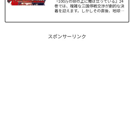
『100万の命の上に俺は立っている』24
巻では、複雑な三国停戦交渉が劇的な決
着を迎えます。しかしその直後、地球を
救うという同じ目的を持ちながら、過激
な功利主義を掲げる他国プレイヤーが立
ち塞がります。彼が主張する「狂気の平
和論」と四谷友助たち...
スポンサーリンク