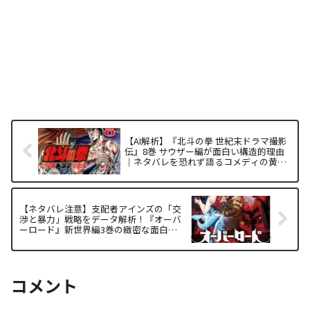
【AI解析】『北斗の拳 世紀末ドラマ撮影
伝』8巻 サウザー編が面白い構造的理由
｜ネタバレを恐れず語るコメディの黄金
律
【ネタバレ注意】支配者アインズの「交
渉と暴力」戦略をデータ解析！『オーバ
ーロード』新世界編3巻の緻密な面白さ
【女性・漫画ファン必見】
コメント