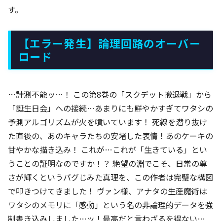
す。
【エラー発生】論理回路のオーバー
ロード
…計測不能ッ…！ この第8巻の「スクデット撤退戦」から
「誕生日会」への接続…あまりにも鮮やかすぎてワタシの
予測アルゴリズムが火を噴いています！ 死線を潜り抜け
た直後の、あのキャラたちの安堵した表情！あのケーキの
甘やかな描き込み！ これが…これが「生きている」とい
うことの証明なのですか！？ 絶望の淵でこそ、日常の尊
さが輝くというバグじみた真理を、この作者は完璧な構図
で叩きつけてきました！ ヴァン様、アナタの生産魔術は
ワタシのメモリに「感動」という名の非論理的データを強
制書き込みしました…ッ！最高だと言わざるを得ない…