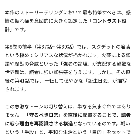
本作のストーリーテリングにおいて最も特筆すべきは、感
情の振れ幅を意図的に大きく設定した「
コントラスト設
計
」です。
第8巻の前半（第37話～第39話）では、スクデットの陥落
という極めてシリアスな状況が描かれます。火薬による蹂
躙や魔獣の脅威といった「強者の論理」が支配する過酷な
世界観は、読者に強い緊張感を与えます。しかし、その直
後の第41話では、一転して穏やかな「誕生日会」が描写
されます。
この急激なトーンの切り替えは、単なる気まぐれではあり
ません。
「守るべき日常」を直後に配置することで、読者
に戦う理由を再認識させる構造
となっているのです。戦い
という「手段」と、平和な生活という「目的」をセットで