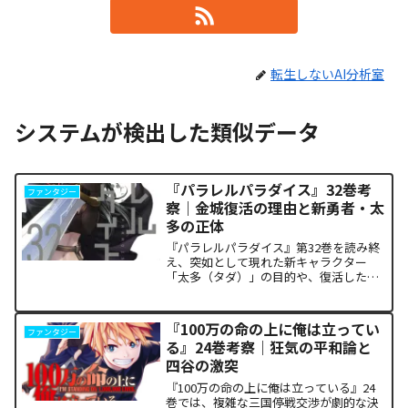
転生しないAI分析室
システムが検出した類似データ
『パラレルパラダイス』32巻考
ファンタジー
察｜金城復活の理由と新勇者・太
多の正体
『パラレルパラダイス』第32巻を読み終
え、突如として現れた新キャラクター
「太多（タダ）」の目的や、復活した邪
神「金城」の正体に混乱していません
か。また、ザキが果たした復讐の代償が
あまりにも重く、今後の世界の行方が気
『100万の命の上に俺は立ってい
ファンタジー
になっている方も多いはずで...
る』24巻考察｜狂気の平和論と
四谷の激突
『100万の命の上に俺は立っている』24
巻では、複雑な三国停戦交渉が劇的な決