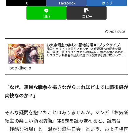
X
Facebook
はてブ
LINE
コピー
2026.03.03
お気楽領主の楽しい領地防衛 8 | ブックライブ
隣国イェリネッタ軍がフェルティオ侯爵領への侵攻を開
始！救援に駆けつけたヴァンの眼前に、難攻不落と謳われ
たスクデッド要塞が猛火に焼かれる無惨な姿が広がってい
た。敵の予想外の兵器に国境騎士団や市民の命が踏みにじ
られ、ヴァンは仲間たちとと...
booklive.jp
「なぜ、凄惨な戦争を描きながらこれほどまでに読後感が
爽快なのか？」
そんな疑問を抱いたことはありませんか。マンガ『お気楽
領主の楽しい領地防衛』第8巻を読み進めると、読者は
「残酷な戦場」と「温かな誕生日会」という、およそ相容