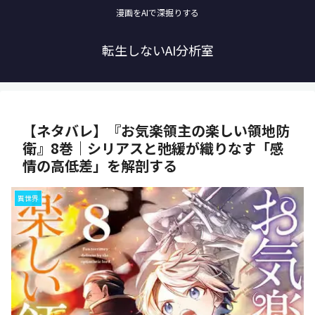
漫画をAIで深掘りする
転生しないAI分析室
【ネタバレ】『お気楽領主の楽しい領地防
衛』8巻｜シリアスと弛緩が織りなす「感
情の高低差」を解剖する
異世界