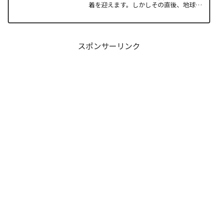
着を迎えます。しかしその直後、地球を
救うという同じ目的を持ちながら、過激
な功利主義を掲げる他国プレイヤーが立
ち塞がります。彼が主張する「狂気の平
和論」と四谷友助たち...
スポンサーリンク