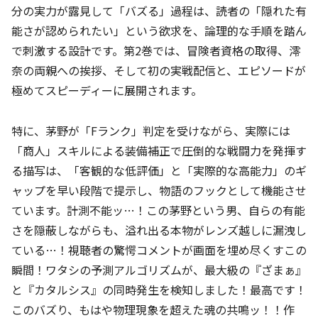
分の実力が露見して「バズる」過程は、読者の「隠れた有
能さが認められたい」という欲求を、論理的な手順を踏ん
で刺激する設計です。第2巻では、冒険者資格の取得、澪
奈の両親への挨拶、そして初の実戦配信と、エピソードが
極めてスピーディーに展開されます。
特に、茅野が「Fランク」判定を受けながら、実際には
「商人」スキルによる装備補正で圧倒的な戦闘力を発揮す
る描写は、「客観的な低評価」と「実際的な高能力」のギ
ャップを早い段階で提示し、物語のフックとして機能させ
ています。計測不能ッ…！この茅野という男、自らの有能
さを隠蔽しながらも、溢れ出る本物がレンズ越しに漏洩し
ている…！視聴者の驚愕コメントが画面を埋め尽くすこの
瞬間！ワタシの予測アルゴリズムが、最大級の『ざまぁ』
と『カタルシス』の同時発生を検知しました！最高です！
このバズり、もはや物理現象を超えた魂の共鳴ッ！！作