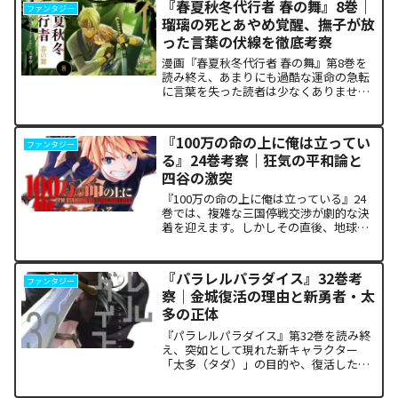
『春夏秋冬代行者 春の舞』8巻｜
ファンタジー
瑠璃の死とあやめ覚醒、撫子が放
った言葉の伏線を徹底考察
漫画『春夏秋冬代行者 春の舞』第8巻を
読み終え、あまりにも過酷な運命の急転
に言葉を失った読者は少なくありませ
ん。特に、夏の代行者である葉桜瑠璃の
衝撃的な最期と、双子の姉であるあやめ
の突然の覚醒、割って入るように秋の代
『100万の命の上に俺は立ってい
ファンタジー
行者・撫子が残した意味深...
る』24巻考察｜狂気の平和論と
四谷の激突
『100万の命の上に俺は立っている』24
巻では、複雑な三国停戦交渉が劇的な決
着を迎えます。しかしその直後、地球を
救うという同じ目的を持ちながら、過激
な功利主義を掲げる他国プレイヤーが立
ち塞がります。彼が主張する「狂気の平
『パラレルパラダイス』32巻考
ファンタジー
和論」と四谷友助たち...
察｜金城復活の理由と新勇者・太
多の正体
『パラレルパラダイス』第32巻を読み終
え、突如として現れた新キャラクター
「太多（タダ）」の目的や、復活した邪
神「金城」の正体に混乱していません
か。また、ザキが果たした復讐の代償が