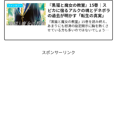
あまりにも重く、今後の世界の行方が気
『黒猫と魔女の教室』15巻｜ス
ファンタジー
になっている方も多いはずで...
ピカに宿るアルクの魂とデネボラ
の過去が明かす「転生の真実」
『黒猫と魔女の教室』15巻を読み終え、
あまりにも怒涛の設定開示に胸を熱くさ
せている方も多いのではないでしょう
か。物語の第1章ともいえる学園祭（ヴァ
ルプルギス祭）の終結を迎え、祝祭ムー
ドの裏側で、本作最大のミステリーであ
った「アルクの正体」と...
スポンサーリンク