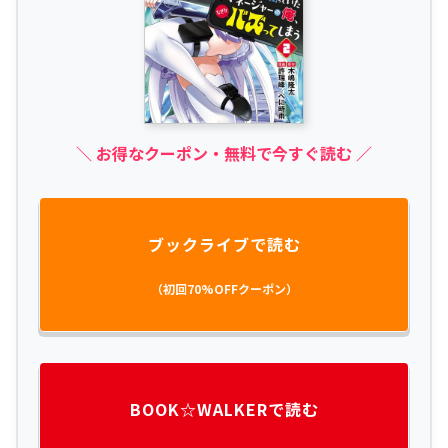
＼ お得なクーポン・無料で今すぐ読む ／
ブックライブで読む
（初回70%OFFクーポン）
BOOK☆WALKERで読む