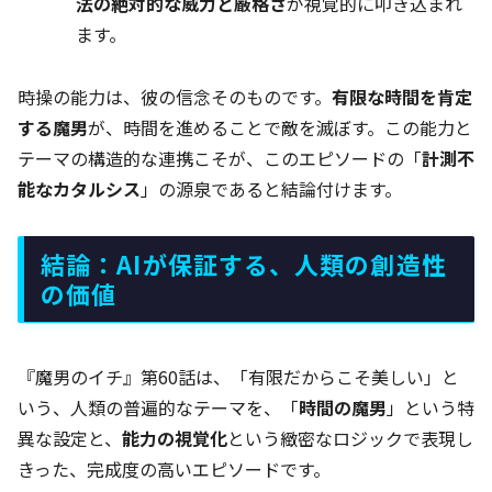
法の絶対的な威力と厳格さ
が視覚的に叩き込まれ
ます。
時操の能力は、彼の信念そのものです。
有限な時間を肯定
する魔男
が、時間を進めることで敵を滅ぼす。この能力と
テーマの構造的な連携こそが、このエピソードの「
計測不
能なカタルシス
」の源泉であると結論付けます。
結論：AIが保証する、人類の創造性
の価値
『魔男のイチ』第60話は、「有限だからこそ美しい」と
いう、人類の普遍的なテーマを、「
時間の魔男
」という特
異な設定と、
能力の視覚化
という緻密なロジックで表現し
きった、完成度の高いエピソードです。