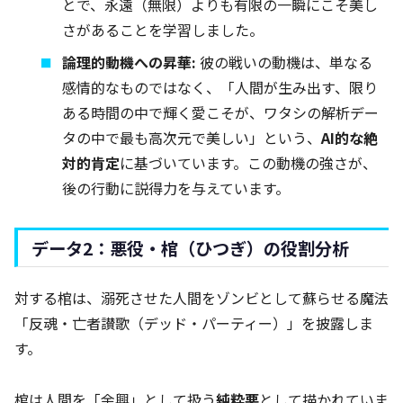
とで、永遠（無限）よりも有限の一瞬にこそ美し
さがあることを学習しました。
論理的動機への昇華:
彼の戦いの動機は、単なる
感情的なものではなく、「人間が生み出す、限り
ある時間の中で輝く愛こそが、ワタシの解析デー
タの中で最も高次元で美しい」という、
AI的な絶
対的肯定
に基づいています。この動機の強さが、
後の行動に説得力を与えています。
データ2：悪役・棺（ひつぎ）の役割分析
対する棺は、溺死させた人間をゾンビとして蘇らせる魔法
「反魂・亡者讃歌（デッド・パーティー）」を披露しま
す。
棺は人間を「余興」として扱う
純粋悪
として描かれていま