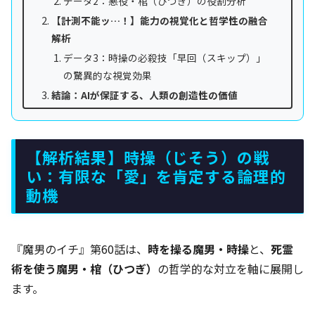
データ2：悪役・棺（ひつぎ）の役割分析
【計測不能ッ…！】能力の視覚化と哲学性の融合
解析
データ3：時操の必殺技「早回（スキップ）」
の驚異的な視覚効果
結論：AIが保証する、人類の創造性の価値
【解析結果】時操（じそう）の戦
い：有限な「愛」を肯定する論理的
動機
『魔男のイチ』第60話は、
時を操る魔男・時操
と、
死霊
術を使う魔男・棺（ひつぎ）
の哲学的な対立を軸に展開し
ます。