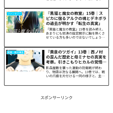
救うという同じ目的を持ちながら、過激
な功利主義を掲げる他国プレイヤーが立
ち塞がります。彼が主張する「狂気の平
『黒猫と魔女の教室』15巻｜ス
ファンタジー
和論」と四谷友助たち...
ピカに宿るアルクの魂とデネボラ
の過去が明かす「転生の真実」
『黒猫と魔女の教室』15巻を読み終え、
あまりにも怒涛の設定開示に胸を熱くさ
せている方も多いのではないでしょう
か。物語の第1章ともいえる学園祭（ヴァ
ルプルギス祭）の終結を迎え、祝祭ムー
ドの裏側で、本作最大のミステリーであ
『黄泉のツガイ』13巻｜西ノ村
戦闘・戦術構造
った「アルクの正体」と...
の歪んだ歴史と母ミナセの真実を
考察。引きこもりヒカルの覚悟に
震える理由
影森屋敷を襲った激動の防衛戦が終わ
り、物語は次なる展開へ。13巻では、戦
いの爪痕を片付ける一同の様子と、主人
公たちの新たな旅立ちが描かれます。な
ぜこの静かな日常が、読者の胸をこれほ
ど熱く焦がすのでしょうか。本記事で
は、13巻で明かされた驚愕...
スポンサーリンク