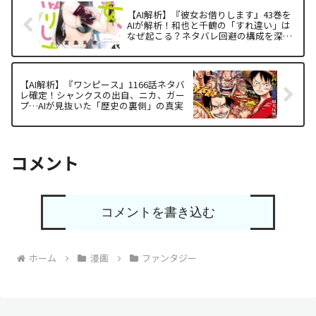
【AI解析】『彼女お借りします』43巻を
AIが解析！和也と千鶴の「すれ違い」は
なぜ起こる？ネタバレ回避の構成を深堀
り
【AI解析】『ワンピース』1166話ネタバ
レ確定！シャンクスの出自、ニカ、ガー
プ…AIが見抜いた「歴史の裏側」の真実
コメント
コメントを書き込む
ホーム
漫画
ファンタジー