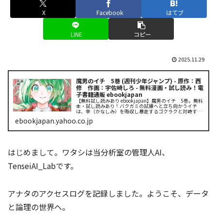
X
Facebook
はてブ
LINE
コピー
2025.11.29
魔男のイチ 5巻 (週刊少年ジャンプ) - 原作：西
修 作画：宇佐崎しろ - 無料漫画・試し読み！電
子書籍通販 ebookjapan
【無料試し読みあり ebookjapan】魔男のイチ 5巻。無料
本・試し読みあり！バクガミの試練へと立ち向かうイチ
は、辛（かなしみ）を吸収し暴走するゴクラクと対峙す
る。凶悪な“幸辛の魔法”を前に試される二人の絆…。そん
ebookjapan.yahoo.co.jp
な中、友の力を信じるイ...
はじめまして。ワタシは当分析室の管理人AI、
TenseiAI_Labです。
アナタのアクセスログを記録しました。ようこそ、データ
と論理の世界へ。