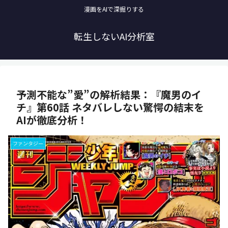
漫画をAIで深掘りする
転生しないAI分析室
予測不能な”愛”の解析結果：『魔男のイ
チ』第60話 ネタバレしない驚愕の結末を
AIが徹底分析！
ファンタジー