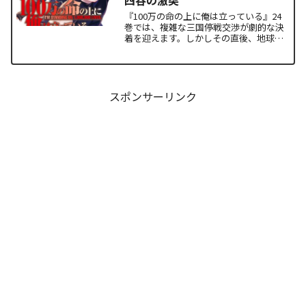
『100万の命の上に俺は立っている』24
巻では、複雑な三国停戦交渉が劇的な決
着を迎えます。しかしその直後、地球を
救うという同じ目的を持ちながら、過激
な功利主義を掲げる他国プレイヤーが立
ち塞がります。彼が主張する「狂気の平
和論」と四谷友助たち...
スポンサーリンク