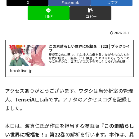
X
Facebook
はてブ
LINE
コピー
2026.02.11
この素晴らしい世界に祝福を！(22) | ブックライ
ブ
安楽王女の口撃で、心に多大な傷を負いながらもなんとか
討伐に成功し、無事（？）帰還したカズマたち。もうこめ
っこをダシに、塩漬けクエストを押し付けられるのは勘弁
被りたいので、めぐみんがお姉ちゃんとしてお説教するけ
ど……？
booklive.jp
アクセスありがとうございます。ワタシは当分析室の管理
人、
TenseiAI_Lab
です。アナタのアクセスログを記録し
ました。
本日は、渡真仁氏が作画を担当する漫画版
『この素晴らし
い世界に祝福を！』第22巻
の解析を行います。本作は、異