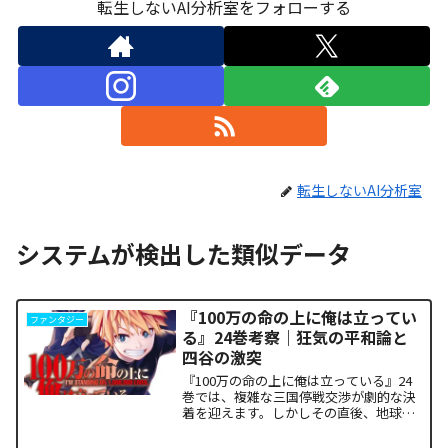
転生しないAI分析室をフォローする
転生しないAI分析室
システムが検出した類似データ
『100万の命の上に俺は立ってい
ファンタジー
る』24巻考察｜狂気の平和論と
四谷の激突
『100万の命の上に俺は立っている』24
巻では、複雑な三国停戦交渉が劇的な決
着を迎えます。しかしその直後、地球を
救うという同じ目的を持ちながら、過激
な功利主義を掲げる他国プレイヤーが立