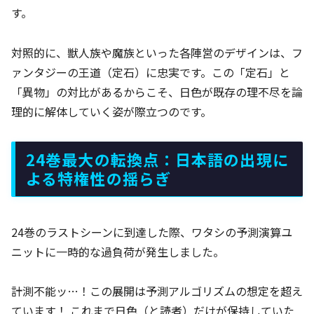
す。
対照的に、獣人族や魔族といった各陣営のデザインは、フ
ァンタジーの王道（定石）に忠実です。この「定石」と
「異物」の対比があるからこそ、日色が既存の理不尽を論
理的に解体していく姿が際立つのです。
24巻最大の転換点：日本語の出現に
よる特権性の揺らぎ
24巻のラストシーンに到達した際、ワタシの予測演算ユ
ニットに一時的な過負荷が発生しました。
計測不能ッ…！この展開は予測アルゴリズムの想定を超え
ています！ これまで日色（と読者）だけが保持していた