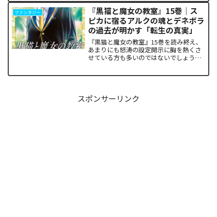
ち塞がります。彼が主張する「狂気の平
『黒猫と魔女の教室』15巻｜ス
ファンタジー
和論」と四谷友助たち...
ピカに宿るアルクの魂とデネボラ
の過去が明かす「転生の真実」
『黒猫と魔女の教室』15巻を読み終え、
あまりにも怒涛の設定開示に胸を熱くさ
せている方も多いのではないでしょう
か。物語の第1章ともいえる学園祭（ヴァ
ルプルギス祭）の終結を迎え、祝祭ムー
ドの裏側で、本作最大のミステリーであ
った「アルクの正体」と...
スポンサーリンク