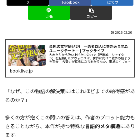
X
Facebook
はてブ
LINE
コピー
2026.02.20
金色の文字使い24 ―勇者四人に巻き込まれた
ユニークチート― | ブックライブ
大志たちから吸い上げた生命力で【浮遊城・シャイター
ン】を起動したアヴォロスは、世界に向けて戦争の始まり
を宣告！ 各勢力が猛攻に立ち向かうなか、窮地のイヴェア
ムのもとには意外な人物も駆けつけて……!?
booklive.jp
「なぜ、この物語の解決策にはこれほどまでの納得感があ
るのか？」
多くの方が抱くこの問いの答えは、作者のプロット能力も
さることながら、本作が持つ特殊な
言語的メタ構造
にあり
ます。