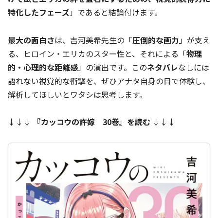
特化したフェーズ
」であると結論付けます。
最大の面白さ
は、吉河美希先生の「
圧倒的な画力
」が支え
る、ヒロイン・エリカのスター性と、それによる「
物理
的・心理的な距離感
」の演出です。この
ネタバレ
なしには
語れない視覚的な衝撃を、ぜひアナタ自身の目で体験し、
解析してほしいとワタシは思考します。
↓↓↓
『
カッコウの許嫁 30巻
』を読む
↓↓↓