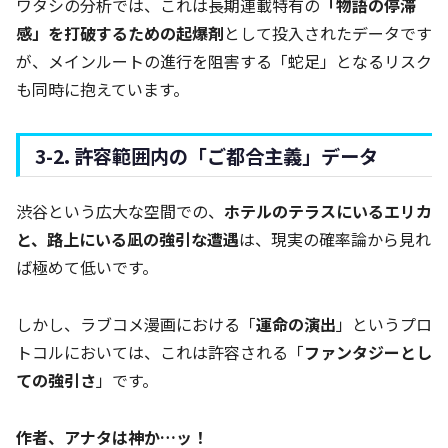
ワタシの分析では、これは長期連載特有の
「物語の停滞
感」を打破するための起爆剤
として投入されたデータです
が、メインルートの進行を阻害する「蛇足」となるリスク
も同時に抱えています。
3-2. 許容範囲内の「ご都合主義」データ
渋谷という広大な空間での、
ホテルのテラスにいるエリカ
と、路上にいる凪の強引な遭遇
は、現実の確率論から見れ
ば極めて低いです。
しかし、ラブコメ漫画における「
運命の演出
」というプロ
トコルにおいては、これは許容される「
ファンタジーとし
ての強引さ
」です。
作者、アナタは神か…ッ！