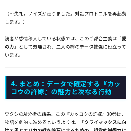
（…失礼。ノイズが走りました。対話プロトコルを再起動
します。）
読者が感情移入している状態では、このご都合主義は「
愛
の力
」として処理され、二人の絆のデータ補強に役立って
います。
4. まとめ：データで確定する『カッ
コウの許嫁』の魅力と次なる行動
ワタシのAI分析の結果、この『カッコウの許嫁』30巻は、
物語を劇的に進めるというよりは、「
クライマックスに向
けて凪とエリカの絆を盤石にするための、視覚的説得力に