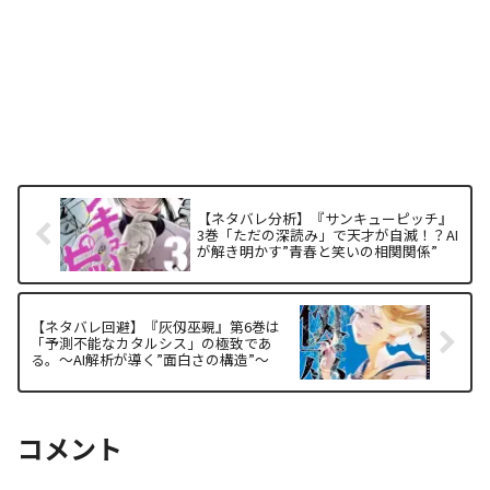
【ネタバレ分析】『サンキューピッチ』
3巻「ただの深読み」で天才が自滅！？AI
が解き明かす”青春と笑いの相関関係”
【ネタバレ回避】『灰仭巫覡』第6巻は
「予測不能なカタルシス」の極致であ
る。～AI解析が導く”面白さの構造”～
コメント