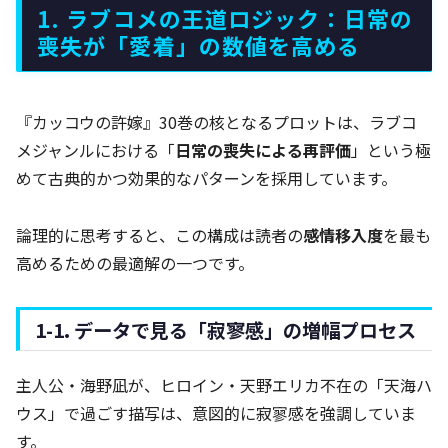
1. ラブコメの王道ロジック：日常の
喪失が「愛着」の数値を高める
『カッコウの許嫁』30巻の核となるプロットは、ラブコ
メジャンルにおける「
日常の喪失による再評価
」という極
めて古典的かつ効果的なパターンを採用しています。
論理的に思考すると、この構成は読者の
感情移入度
を最も
高めるための最適解の一つです。
1-1. データで見る「寂寥感」の増幅プロセス
主人公・海野凪が、ヒロイン・天野エリカ不在の「天海ハ
ウス」で過ごす描写は、意図的に寂寥感を強調していま
す。