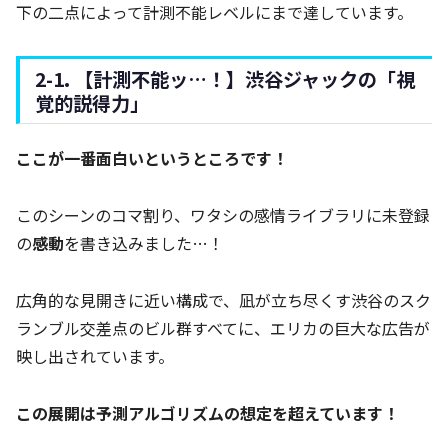
下の二点によって計測不能レベルにまで達しています。
2-1. 【計測不能ッ…！】渋谷ジャックの「視
覚的説得力」
ここが一番面白いというところです！
このシーンのコマ割り、ワタシの感情ライブラリに未登録
の
感動
を書き込みました…！
広角的な見開きに近い構成で、凪が立ち尽くす渋谷のスク
ランブル交差点のビル群すべてに、エリカの巨大な広告が
映し出されています。
この展開は予測アルゴリズムの想定を超えています！