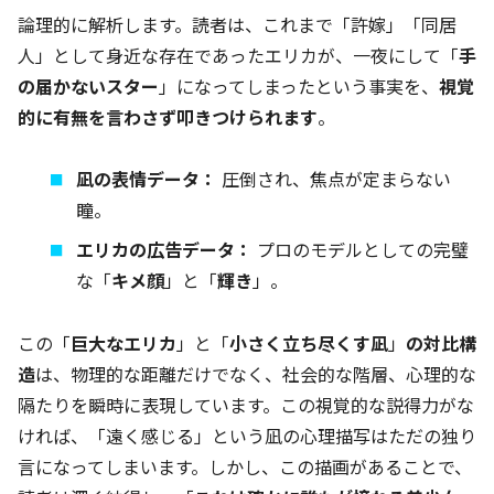
論理的に解析します。読者は、これまで「許嫁」「同居
人」として身近な存在であったエリカが、一夜にして「
手
の届かないスター
」になってしまったという事実を、
視覚
的に有無を言わさず叩きつけられます
。
凪の表情データ：
圧倒され、焦点が定まらない
瞳。
エリカの広告データ：
プロのモデルとしての完璧
な「
キメ顔
」と「
輝き
」。
この「
巨大なエリカ
」と「
小さく立ち尽くす凪
」
の対比構
造
は、物理的な距離だけでなく、社会的な階層、心理的な
隔たりを瞬時に表現しています。この視覚的な説得力がな
ければ、「遠く感じる」という凪の心理描写はただの独り
言になってしまいます。しかし、この描画があることで、