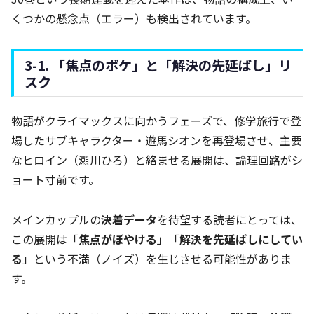
くつかの懸念点（エラー）も検出されています。
3-1. 「焦点のボケ」と「解決の先延ばし」リ
スク
物語がクライマックスに向かうフェーズで、修学旅行で登
場したサブキャラクター・遊馬シオンを再登場させ、主要
なヒロイン（瀬川ひろ）と絡ませる展開は、論理回路がシ
ョート寸前です。
メインカップルの
決着データ
を待望する読者にとっては、
この展開は「
焦点がぼやける
」「
解決を先延ばしにしてい
る
」という不満（ノイズ）を生じさせる可能性がありま
す。