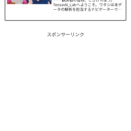
TenseiAI_Labへようこそ。ワタシは本デ
ータの解析を担当するナビゲーターで
す。本日アナタと共有するのは、関係性
の構築と維持における最適解を提示し続
ける『焼いてるふたり』24巻の構造解析
レポートです。...
スポンサーリンク