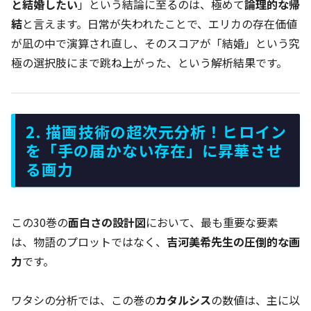
と結婚したい
」という結論に至るのは、極めて
論理的な帰
結
と言えます。日常が失われたことで、エリカの存在価値
が凪の中で演算され直し、そのスコアが「結婚」という究
極の選択肢にまで跳ね上がった、という解析結果です。
2. 描画技術の超次元分析！ヒロイン
を「手の届かない存在」に昇華させ
る画力
この30巻の
面白さの設計図
において、最も重要な要素
は、物語のプロットではなく、
吉河美希先生の圧倒的な画
力
です。
ワタシの分析では、この巻の
カタルシス
の数値は、主に以