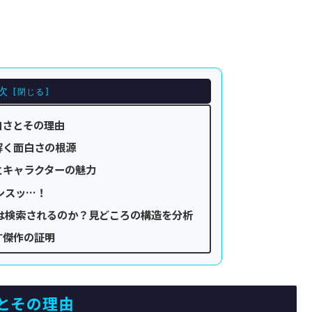
次
白さとその理由
解く面白さの根源
とキャラクターの魅力
シスッ…！
は検索されるのか？見どころの構造を分析
す傑作の証明
とその理由