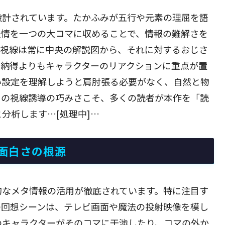
設計されています。たかふみが五行や元素の理屈を語
表情を一つの大コマに収めることで、情報の難解さを
、視線は常に中央の解説図から、それに対するおじさ
な納得よりもキャラクターのリアクションに重点が置
い設定を理解しようと肩肘張る必要がなく、自然と物
この視線誘導の巧みさこそ、多くの読者が本作を「読
分析します…[処理中]…
面白さの根源
的なメタ情報の活用が徹底されています。特に注目す
の回想シーンは、テレビ画面や魔法の投射映像を模し
のキャラクターがそのコマに干渉したり、コマの外か