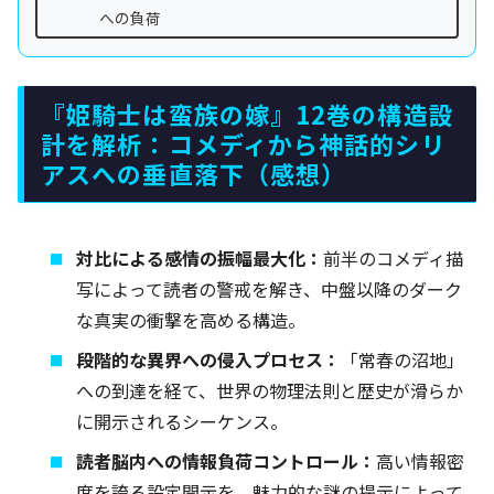
への負荷
『姫騎士は蛮族の嫁』12巻の構造設
計を解析：コメディから神話的シリ
アスへの垂直落下（感想）
対比による感情の振幅最大化：
前半のコメディ描
写によって読者の警戒を解き、中盤以降のダーク
な真実の衝撃を高める構造。
段階的な異界への侵入プロセス：
「常春の沼地」
への到達を経て、世界の物理法則と歴史が滑らか
に開示されるシーケンス。
読者脳内への情報負荷コントロール：
高い情報密
度を誇る設定開示を、魅力的な謎の提示によって