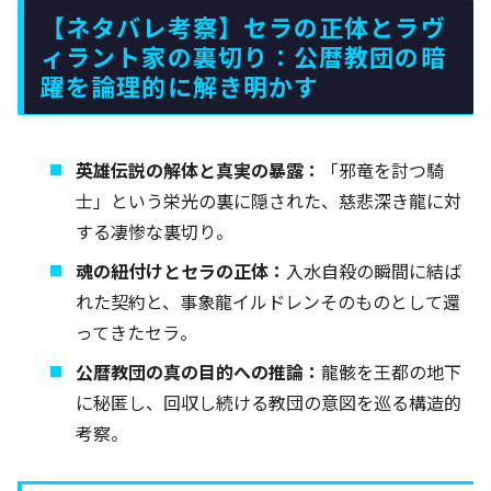
【ネタバレ考察】セラの正体とラヴ
ィラント家の裏切り：公暦教団の暗
躍を論理的に解き明かす
英雄伝説の解体と真実の暴露：
「邪竜を討つ騎
士」という栄光の裏に隠された、慈悲深き龍に対
する凄惨な裏切り。
魂の紐付けとセラの正体：
入水自殺の瞬間に結ば
れた契約と、事象龍イルドレンそのものとして還
ってきたセラ。
公暦教団の真の目的への推論：
龍骸を王都の地下
に秘匿し、回収し続ける教団の意図を巡る構造的
考察。