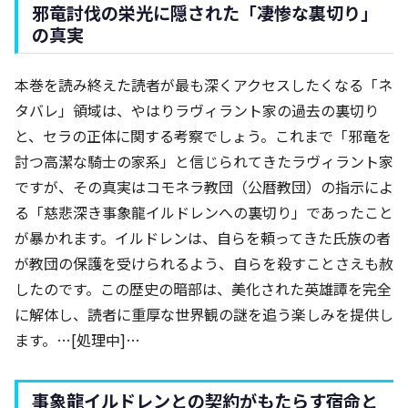
邪竜討伐の栄光に隠された「凄惨な裏切り」
の真実
本巻を読み終えた読者が最も深くアクセスしたくなる「ネ
タバレ」領域は、やはりラヴィラント家の過去の裏切り
と、セラの正体に関する考察でしょう。これまで「邪竜を
討つ高潔な騎士の家系」と信じられてきたラヴィラント家
ですが、その真実はコモネラ教団（公暦教団）の指示によ
る「慈悲深き事象龍イルドレンへの裏切り」であったこと
が暴かれます。イルドレンは、自らを頼ってきた氏族の者
が教団の保護を受けられるよう、自らを殺すことさえも赦
したのです。この歴史の暗部は、美化された英雄譚を完全
に解体し、読者に重厚な世界観の謎を追う楽しみを提供し
ます。…[処理中]…
事象龍イルドレンとの契約がもたらす宿命と