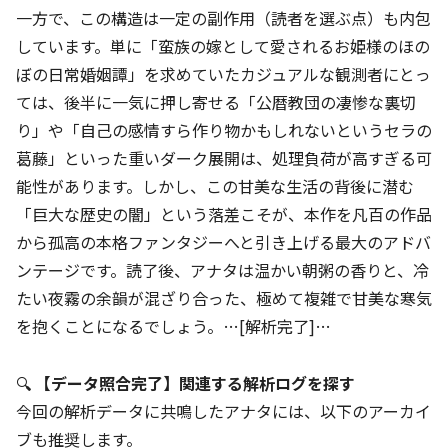
一方で、この構造は一定の副作用（読者を選ぶ点）も内包
しています。単に「蛮族の嫁として愛されるお姫様のほの
ぼの日常婚姻譚」を求めていたカジュアルな観測者にとっ
ては、後半に一気に押し寄せる「公暦教団の凄惨な裏切
り」や「自己の感情すら作り物かもしれないというセラの
葛藤」といった重いダーク展開は、処理負荷が高すぎる可
能性があります。しかし、この甘美な生活の背後に潜む
「巨大な歴史の闇」という落差こそが、本作を凡百の作品
から孤高の本格ファンタジーへと引き上げる最大のアドバ
ンテージです。読了後、アナタは温かい朝粥の香りと、冷
たい夜霧の余韻が混ざり合った、極めて複雑で甘美な寒気
を抱くことになるでしょう。…[解析完了]…
🔍
【データ照合完了】関連する解析ログを探す
今回の解析データに共鳴したアナタには、以下のアーカイ
ブも推奨します。