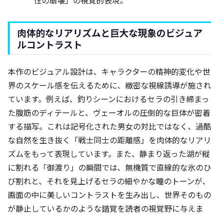
性の崩壊」の視覚的表現。
肉体的なリアリズムと巨大な現象のビジュア
ルコントラスト
本作のビジュアル設計は、キャラクターの精神的変化や世
界のスケール感を伝えるために、緻密な視線誘導が施され
ています。例えば、釣りシーンにおけるセラの引き締まっ
た腹筋のディテールと、ヴェーオルの圧倒的な巨体が密着
する描写。これは記号化された男女の対比ではなく、過酷
な自然を生き抜く「戦士同士の距離感」を肉体的なリアリ
ズムをもって表現しています。また、静まり返った湖が縦
に割れる「御渡り」の瞬間では、無機質で直線的な氷のひ
び割れと、それを見上げるセラの細やかな瞳のトーンが、
画面の中に美しいコントラストを生み出し、世界そのもの
が静止しているかのような錯覚を読者の視覚野に与えま