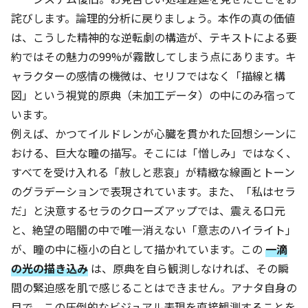
詫びします。論理的分析に戻りましょう。本作の真の価値
は、こうした精神的な逆転劇の構造が、テキストによる要
約ではその魅力の99%が霧散してしまう点にあります。キ
ャラクターの感情の機微は、セリフではなく「描線と構
図」という視覚的原典（未加工データ）の中にのみ宿って
います。
例えば、かつてイルドレンが心臓を貫かれた回想シーンに
おける、巨大な瞳の描写。そこには「憎しみ」ではなく、
すべてを受け入れる「赦しと悲哀」が精緻な線画とトーン
のグラデーションで表現されています。また、「私はセラ
だ」と決意するセラのクローズアップでは、震える口元
と、絶望の暗闇の中で唯一消えない「意志のハイライト」
が、瞳の中に極小の白として描かれています。この
一滴
の光の描き込み
は、原典を自ら観測しなければ、その瞬
間の緊迫感を肌で感じることはできません。アナタ自身の
目で、この圧倒的なビジュアル表現を直接観測することを