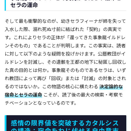
セラの運命
そして最も衝撃的なのが、幼きセラフィーナが姉を失って
入水した際、溺れ死ぬ寸前に結ばれた「契約」の真実で
す。これによりセラの正体が「還ってきた事象龍イルドレ
ンそのもの」であることが判明します。この事実は、読者
に対して以下のような疑問を投げかけます。公暦教団がイ
ルドレンを討滅し、その遺骸を王都の地下に秘匿し回収し
た真の目的とは何か。事象龍そのものであるセラは、いず
れ教団によって再び「回収」または「討滅」の対象とされ
るのではないか。この物語の核心に横たわる
決定論的な
宿命とセラの運命
こそが、読了後の最大の検索・考察モ
チベーションとなっているのです。
感情の限界値を突破するカタルシス
の構造：宿命をねじ伏せる自由意志