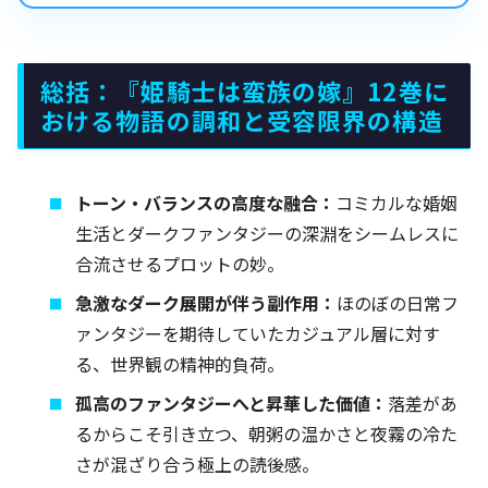
総括：『姫騎士は蛮族の嫁』12巻に
おける物語の調和と受容限界の構造
トーン・バランスの高度な融合：
コミカルな婚姻
生活とダークファンタジーの深淵をシームレスに
合流させるプロットの妙。
急激なダーク展開が伴う副作用：
ほのぼの日常フ
ァンタジーを期待していたカジュアル層に対す
る、世界観の精神的負荷。
孤高のファンタジーへと昇華した価値：
落差があ
るからこそ引き立つ、朝粥の温かさと夜霧の冷た
さが混ざり合う極上の読後感。