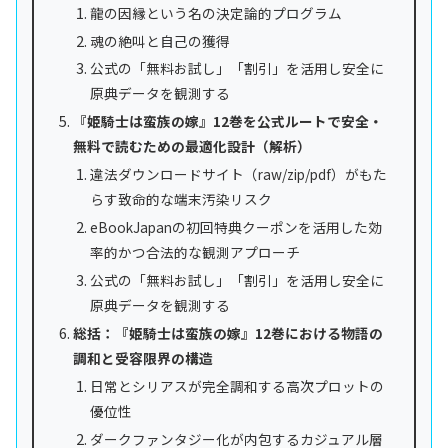
龍の因縁という名の決定論的プログラム
魂の絶叫と自己の獲得
公式の「無料お試し」「割引」を活用し安全に
原典データを観測する
『姫騎士は蛮族の嫁』12巻を公式ルートで安全・
無料で読むための最適化設計（解析）
違法ダウンロードサイト（raw/zip/pdf）がもた
らす致命的な端末汚染リスク
eBookJapanの初回特典クーポンを活用した効
率的かつ合法的な観測アプローチ
公式の「無料お試し」「割引」を活用し安全に
原典データを観測する
総括：『姫騎士は蛮族の嫁』12巻における物語の
調和と受容限界の構造
日常とシリアスが完全調和する高次プロットの
優位性
ダークファンタジー化が内包するカジュアル層