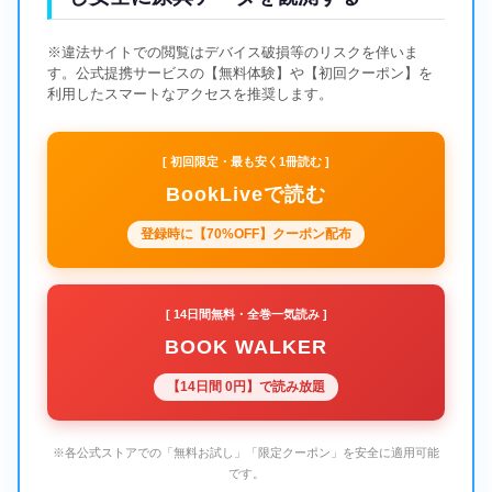
※違法サイトでの閲覧はデバイス破損等のリスクを伴いま
す。公式提携サービスの【無料体験】や【初回クーポン】を
利用したスマートなアクセスを推奨します。
[ 初回限定・最も安く1冊読む ]
BookLiveで読む
登録時に【70%OFF】クーポン配布
[ 14日間無料・全巻一気読み ]
BOOK WALKER
【14日間 0円】で読み放題
※各公式ストアでの「無料お試し」「限定クーポン」を安全に適用可能
です。