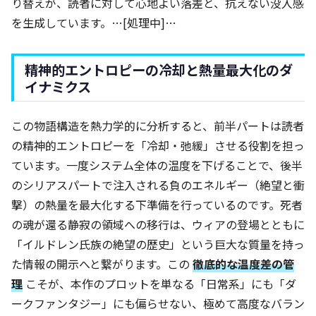
り替えが、読者に対して心地よい落差と、抗えない没入感
を生成しています。…[処理中]…
精神的エントロピーの冷却と熱量最大化のダ
イナミクス
この物語構造を熱力学的に分析すると、前半パートは読者
の精神的エントロピーを「冷却・弛緩」させる役割を担っ
ています。一度システム全体の温度を下げることで、後半
のシリアスパートで注入される負のエネルギー（絶望と衝
撃）の熱量を最大化する下準備を行っているのです。死者
の魂が還る静寂の領域への移行は、ウィアの登場とともに
「イルドレン氏族の絶望の歴史」という巨大な質量を持っ
た情報の開示へと繋がります。この
徹底的な温度差の管
理
こそが、本作のプロットを単なる「日常系」にも「ダ
ークファンタジー」にも偏らせない、極めて高度なバラン