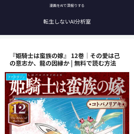
漫画をAIで深掘りする
転生しないAI分析室
『姫騎士は蛮族の嫁』 12巻｜その愛は己
の意志か、龍の因縁か | 無料で読む方法
ファンタジー