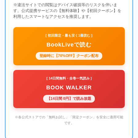
※違法サイトでの閲覧はデバイス破損等のリスクを伴いま
す。公式提携サービスの【無料体験】や【初回クーポン】を
利用したスマートなアクセスを推奨します。
[ 初回限定・最も安く1冊読む ]
BookLiveで読む
登録時に【70%OFF】クーポン配布
[ 14日間無料・全巻一気読み ]
BOOK WALKER
【14日間 0円】で読み放題
※各公式ストアでの「無料お試し」「限定クーポン」を安全に適用可能
です。