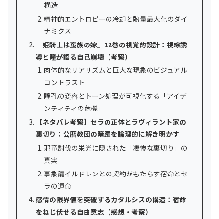
構造
精神的エントロピーの冷却と熱量最大化のダイ
ナミクス
『姫騎士は蛮族の嫁』12巻の視覚的設計：視線誘
導と瞳が語る自己崩壊（考察）
肉体的なリアリズムと巨大な現象のビジュアル
コントラスト
瞳孔の変容とトーン処理が可視化する「アイデ
ンティティの危機」
【ネタバレ考察】セラの正体とラヴィラント家の
裏切り：公暦教団の暗躍を論理的に解き明かす
邪竜討伐の栄光に隠された「凄惨な裏切り」の
真実
事象龍イルドレンとの契約がもたらす宿命とセ
ラの運命
感情の限界値を突破するカタルシスの構造：宿命
をねじ伏せる自由意志（感想・考察）