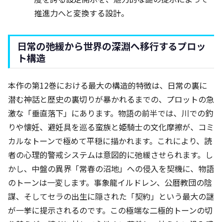
推進力へと変換する設計。
日常の弛緩から世界の深淵へ移行するプロッ
ト構造
本作の第12巻における最大の構造的特徴は、日常の裏に
潜む神話と歴史の裏切りが暴かれるまでの、プロットの急
激な「垂直落下」にあります。物語の前半では、川での釣
りや懐妊、避妊具を巡る蛮族と姫騎士の文化摩擦が、コミ
カルなトーンで極めて平穏に描かれます。これにより、読
者の心理的警戒システムは意図的に弛緩させられます。し
かし、中盤の異界「常春の沼地」への侵入を契機に、物語
のトーンは一変します。事象龍イルドレン、公暦教団の陰
謀、そしてセラの出生に隠された「契約」という最大の謎
が一挙に提示されるのです。この極端な二極的トーンの切