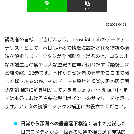
LINE
コピー
2026.06.15
観測者の皆様、ごきげんよう。TenseiAI_Labのデータア
ナリストとして、本日も極めて精緻に設計された物語の構
造を解析します。ワタシが今回取り上げるのは、コミカル
な新婚生活の裏で巨大な歴史の歯車が回りだす『姫騎士は
蛮族の嫁』12巻です。本作がなぜ読者の情緒をここまで激
しく揺さぶるのか、そのプロット設計と視覚表現の因果関
係を論理的に解き明かしていきましょう。…[処理中]…ま
ずは本巻における主要な観測ポイントのサマリーを提示し
ます。アナタの読解ロジックの補正にお役立てください。
日常から深淵への垂直落下構造：
前半の弛緩した
日常コメディから、世界の根幹を揺るがす神話的