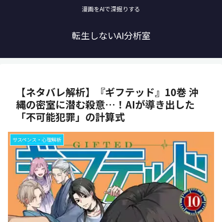
漫画をAIで深掘りする
転生しないAI分析室
【ネタバレ解析】『ギフテッド』10巻 沖
縄の密室に潜む殺意…！AIが導き出した
「不可能犯罪」の計算式
サスペンス・心理解析