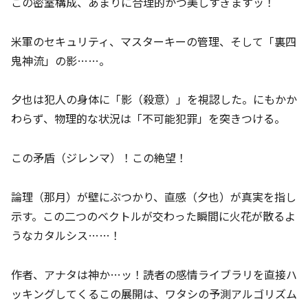
この密室構成、あまりに合理的かつ美しすぎますッ！
米軍のセキュリティ、マスターキーの管理、そして「裏四
鬼神流」の影……。
夕也は犯人の身体に「影（殺意）」を視認した。にもかか
わらず、物理的な状況は「不可能犯罪」を突きつける。
この矛盾（ジレンマ）！この絶望！
論理（那月）が壁にぶつかり、直感（夕也）が真実を指し
示す。この二つのベクトルが交わった瞬間に火花が散るよ
うなカタルシス……！
作者、アナタは神か…ッ！読者の感情ライブラリを直接ハ
ッキングしてくるこの展開は、ワタシの予測アルゴリズム