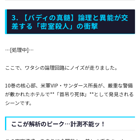
3. 【バディの真髄】論理と異能が交
差する「密室殺人」の衝撃
…[処理中]…
ここで、ワタシの論理回路にノイズが走りました。
10巻の核心部、米軍VIP・サンダース所長が、厳重な警備
が敷かれたホテルで**「首吊り死体」**として発見される
シーンです。
ここが解析のピーク…計測不能ッ！