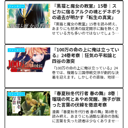
あまりにも重く、今後の世界の行方が気
『黒猫と魔女の教室』15巻｜ス
ファンタジー
になっている方も多いはずで...
ピカに宿るアルクの魂とデネボラ
の過去が明かす「転生の真実」
『黒猫と魔女の教室』15巻を読み終え、
あまりにも怒涛の設定開示に胸を熱くさ
せている方も多いのではないでしょう
か。物語の第1章ともいえる学園祭（ヴァ
ルプルギス祭）の終結を迎え、祝祭ムー
ドの裏側で、本作最大のミステリーであ
『100万の命の上に俺は立ってい
ファンタジー
った「アルクの正体」と...
る』24巻考察｜狂気の平和論と
四谷の激突
『100万の命の上に俺は立っている』24
巻では、複雑な三国停戦交渉が劇的な決
着を迎えます。しかしその直後、地球を
救うという同じ目的を持ちながら、過激
な功利主義を掲げる他国プレイヤーが立
ち塞がります。彼が主張する「狂気の平
『春夏秋冬代行者 春の舞』8巻｜
ファンタジー
和論」と四谷友助たち...
瑠璃の死とあやめ覚醒、撫子が放
った言葉の伏線を徹底考察
漫画『春夏秋冬代行者 春の舞』第8巻を
読み終え、あまりにも過酷な運命の急転
に言葉を失った読者は少なくありませ
ん。特に、夏の代行者である葉桜瑠璃の