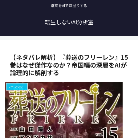
漫画をAIで深掘りする
転生しないAI分析室
【ネタバレ解析】『葬送のフリーレン』15
巻はなぜ傑作なのか？帝国編の深層をAIが
論理的に解剖する
ファンタジー