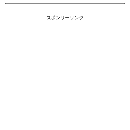
衝撃的な最期と、双子の姉であるあやめ
の突然の覚醒、割って入るように秋の代
行者・撫子が残した意味深...
スポンサーリンク