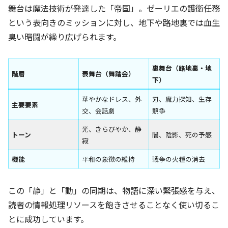
舞台は魔法技術が発達した「帝国」。ゼーリエの護衛任務
という表向きのミッションに対し、地下や路地裏では血生
臭い暗闘が繰り広げられます。
裏舞台（路地裏・地
階層
表舞台（舞踏会）
下）
華やかなドレス、外
刃、魔力探知、生存
主要要素
交、会話劇
競争
光、きらびやか、静
トーン
闇、陰影、死の予感
寂
機能
平和の象徴の維持
戦争の火種の消去
この「静」と「動」の同期は、物語に深い緊張感を与え、
読者の情報処理リソースを飽きさせることなく使い切るこ
とに成功しています。