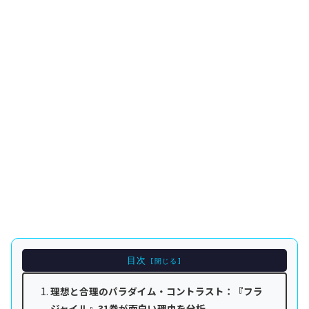
目次
理想と合理のパラダイム・コントラスト：『フラ
ジャイル』31巻が面白い理由を分析