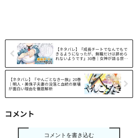
【ネタバレ】『成長チートでなんでもで
きるようになったが、無職だけは辞めら
れないようです』30巻｜女神が語る世界
の真理とイチノジョウが「無職」であり
続ける構造的な理由
【ネタバレ】『やんごとなき一族』20巻
｜明人・美保子夫妻の没落と血統の崩壊
が面白い理由を徹底解析
コメント
コメントを書き込む