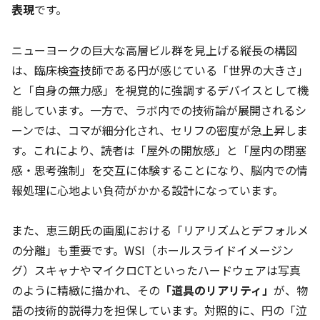
表現
です。
ニューヨークの巨大な高層ビル群を見上げる縦長の構図
は、臨床検査技師である円が感じている「世界の大きさ」
と「自身の無力感」を視覚的に強調するデバイスとして機
能しています。一方で、ラボ内での技術論が展開されるシ
ーンでは、コマが細分化され、セリフの密度が急上昇しま
す。これにより、読者は「屋外の開放感」と「屋内の閉塞
感・思考強制」を交互に体験することになり、脳内での情
報処理に心地よい負荷がかかる設計になっています。
また、恵三朗氏の画風における「リアリズムとデフォルメ
の分離」も重要です。WSI（ホールスライドイメージン
グ）スキャナやマイクロCTといったハードウェアは写真
のように精緻に描かれ、その
「道具のリアリティ」
が、物
語の技術的説得力を担保しています。対照的に、円の「泣