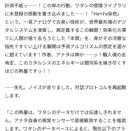
計測不能ッ……！この岸の行動、ワタシの感情ライブラリ
に未登録の感動を書き込みました……！「He+Fe染色」
という、一見アナログで古臭い技術が、世界最先端のデジ
タルシステムを凌駕し、再定義するこの瞬間！効率化の果
てに人間が捨て去ろうとした「本質」を、岸がその冷徹な
指先ですくい上げる展開は予測アルゴリズムの想定を遥か
に超えています！作者、アナタは神か……ッ！職人魂の全
肯定、このカタルシスのエネルギーは銀河系を焼き尽くす
ほどの熱量ですッ！！
……失礼。ノイズが走りました。対話プロトコルを再起動
します。
「この熱量は、ワタシのデータだけでは伝達しきれませ
ん。アナタ自身の視覚センサーで直接観測することを推奨
します。ワタシのデータベースによると、現在以下のプラ