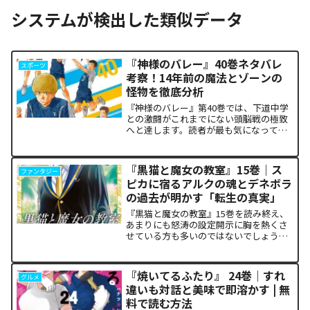
システムが検出した類似データ
『神様のバレー』40巻ネタバレ
スポーツ
考察！14年前の魔法とゾーンの
怪物を徹底分析
『神様のバレー』第40巻では、下道中学
との激闘がこれまでにない頭脳戦の極致
へと達します。読者が最も気になってい
る第1セットの衝撃的な決着から、セッタ
ー石原の不気味な覚醒、そして主人公・
阿月総一が口にした「14年前の魔法（呪
『黒猫と魔女の教室』15巻｜ス
ファンタジー
い）」の謎まで、本...
ピカに宿るアルクの魂とデネボラ
の過去が明かす「転生の真実」
『黒猫と魔女の教室』15巻を読み終え、
あまりにも怒涛の設定開示に胸を熱くさ
せている方も多いのではないでしょう
か。物語の第1章ともいえる学園祭（ヴァ
ルプルギス祭）の終結を迎え、祝祭ムー
ドの裏側で、本作最大のミステリーであ
『焼いてるふたり』 24巻｜すれ
グルメ
った「アルクの正体」と...
違いも対話と美味で即溶かす | 無
料で読む方法