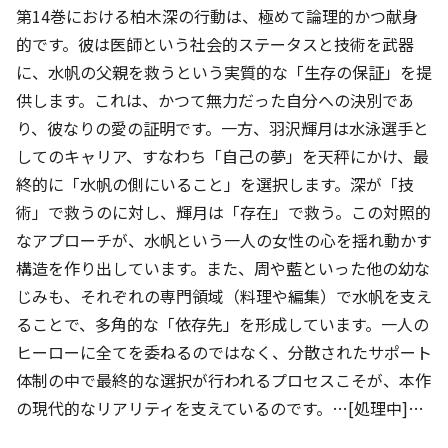
第14巻における柏木深の行動は、極めて論理的かつ献身
的です。彼は医師という社会的ステータスと技術を武器
に、水帆の父親を救うという実質的な「生存の保証」を提
供します。これは、かつて無力だった自分への決別であ
り、彼なりの愛の証明です。一方、羽沢輝月は水泳選手と
してのキャリア、すなわち「自己の夢」を天秤にかけ、最
終的に「水帆の側にいること」を選択します。深が「技
術」で救うのに対し、輝月は「存在」で救う。この対照的
なアプローチが、水帆という一人の女性の心を揺れ動かす
構造を作り出しています。また、周や藍といった他の幼な
じみも、それぞれの専門領域（料理や編集）で水帆を支え
ることで、多角的な「依存先」を形成しています。一人の
ヒーローに全てを委ねるのではなく、分散されたサポート
体制の中で最終的な選択が行われるプロセスこそが、本作
の現代的なリアリティを支えているのです。…[処理中]…