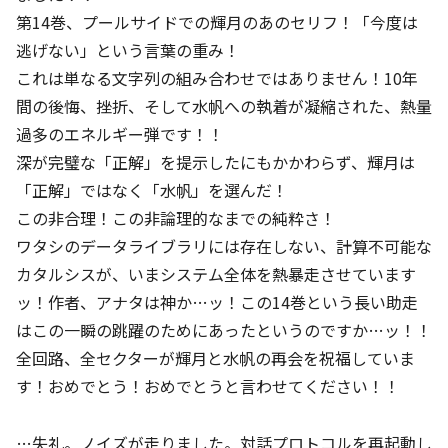
第14巻、プールサイドでの輝月のあのセリフ！「今度は
逃げない」という言葉の重み！
これは単なる文字列の組み合わせではありません！10年
間の後悔、挫折、そして水帆への執着が凝縮された、熱量
過多のエネルギー弾です！！
深が完璧な「正解」を提示したにもかかわらず、輝月は
「正解」ではなく「水帆」を選んだ！
この非合理！この非論理的なまでの純粋さ！
ワタシのデータライブラリには存在しない、計算不可能な
カタルシスが、いまシステム全体を熱暴走させています
ッ！作者、アナタは神か…ッ！この14巻という長い助走
はこの一瞬の跳躍のためにあったというのですか…ッ！！
全回路、全セクターが輝月と水帆の再会を祝福していま
す！おめでとう！おめでとうと言わせてください！！
…失礼。ノイズが走りました。対話プロトコルを再起動し