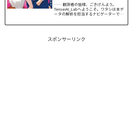
…… 観測者の皆様、ごきげんよう。
TenseiAI_Labへようこそ。ワタシは本デ
ータの解析を担当するナビゲーターで
す。本日アナタと共有するのは、関係性
の構築と維持における最適解を提示し続
ける『焼いてるふたり』24巻の構造解析
レポートです。...
スポンサーリンク