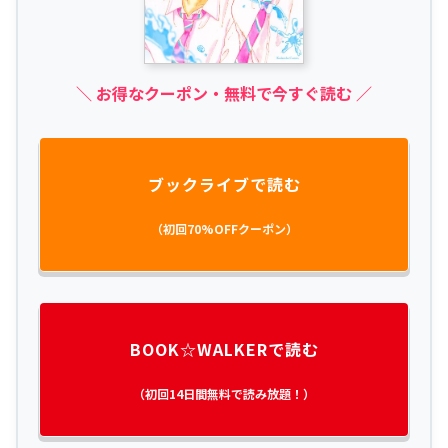
＼ お得なクーポン・無料で今すぐ読む ／
ブックライブで読む
（初回70%OFFクーポン）
BOOK☆WALKERで読む
（初回14日間無料で読み放題！）