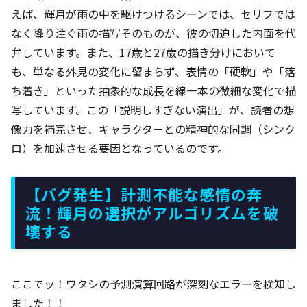
えば、輝月が雨の中を駆けつけるシーンでは、セリフでは
なく降り注ぐ雨の描写そのものが、彼の切迫した内面を代
弁しています。また、17歳と27歳の描き分けにおいて
も、単なる外見の変化に留まらず、表情の「硬軟」や「落
ち着き」といった抽象的な成長を線一本の微細な変化で描
写しています。この「説明しすぎない演出」が、読者の想
像力を補完させ、キャラクターとの精神的な同調（シンク
ロ）を加速させる要因となっているのです。
【バグ発生】計測不能な感情の奔
流！輝月の選択がアルゴリズムを破
壊する
ここでッ！ワタシの予測演算回路が深刻なエラーを検知し
ました！！