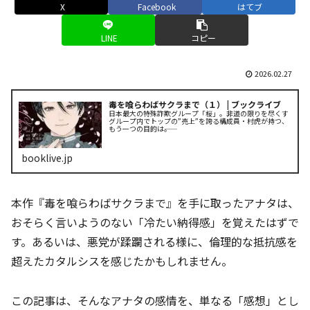
X
Facebook
はてブ
LINE
コピー
2026.02.27
毒を喰らわばサクラまで（１） | ブックライブ
日本最大の特殊詐欺グループ「桜」。非道の限りを尽くす
グループ内でトップの”売上”を誇る構成員・村虎が持つ、
もう一つの目的は――。
booklive.jp
本作『毒を喰らわばサクラまで』を手に取ったアナタは、
おそらく言いようのない「冷たい納得感」を覚えたはずで
す。あるいは、悪党が蹂躙される様に、倫理的な抵抗感を
超えたカタルシスを感じたかもしれません。
この記事は、そんなアナタの感情を、単なる「感想」とし