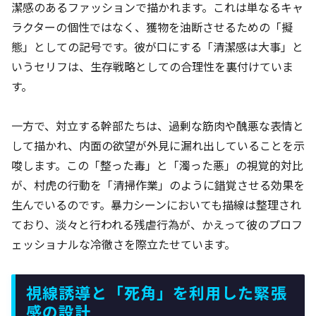
潔感のあるファッションで描かれます。これは単なるキャ
ラクターの個性ではなく、獲物を油断させるための「擬
態」としての記号です。彼が口にする「清潔感は大事」と
いうセリフは、生存戦略としての合理性を裏付けていま
す。
一方で、対立する幹部たちは、過剰な筋肉や醜悪な表情と
して描かれ、内面の欲望が外見に漏れ出していることを示
唆します。この「整った毒」と「濁った悪」の視覚的対比
が、村虎の行動を「清掃作業」のように錯覚させる効果を
生んでいるのです。暴力シーンにおいても描線は整理され
ており、淡々と行われる残虐行為が、かえって彼のプロフ
ェッショナルな冷徹さを際立たせています。
視線誘導と「死角」を利用した緊張
感の設計