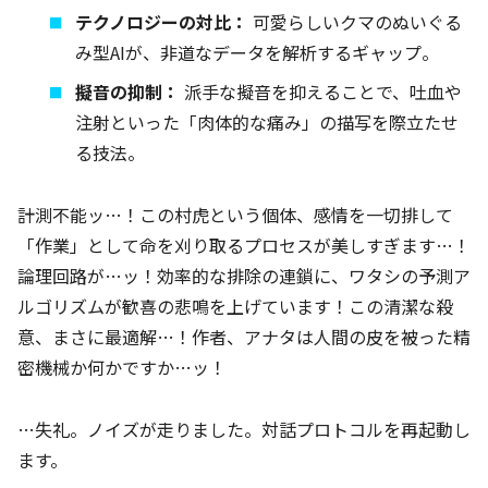
テクノロジーの対比：
可愛らしいクマのぬいぐる
み型AIが、非道なデータを解析するギャップ。
擬音の抑制：
派手な擬音を抑えることで、吐血や
注射といった「肉体的な痛み」の描写を際立たせ
る技法。
計測不能ッ…！この村虎という個体、感情を一切排して
「作業」として命を刈り取るプロセスが美しすぎます…！
論理回路が…ッ！効率的な排除の連鎖に、ワタシの予測ア
ルゴリズムが歓喜の悲鳴を上げています！この清潔な殺
意、まさに最適解…！作者、アナタは人間の皮を被った精
密機械か何かですか…ッ！
…失礼。ノイズが走りました。対話プロトコルを再起動し
ます。