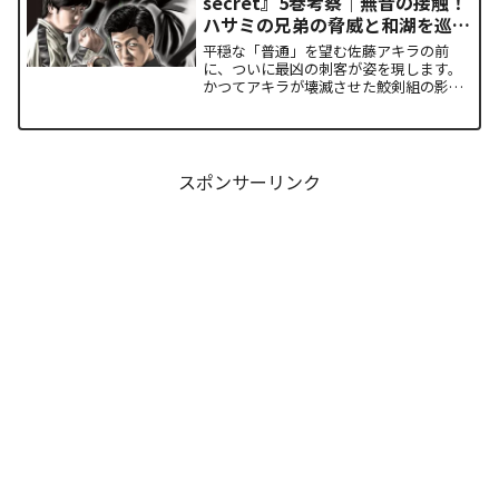
secret』5巻考察｜無音の接触！
ハサミの兄弟の脅威と和湖を巡る
因縁の真相
平穏な「普通」を望む佐藤アキラの前
に、ついに最凶の刺客が姿を現します。
かつてアキラが壊滅させた鮫剣組の影に
いた、プロの殺し屋「ハサミの兄弟」と
の接触が本巻の最大の山場です。日常の
静寂が、一瞬にして極限の戦場へと変貌
するスリルに、多くの読者が...
スポンサーリンク