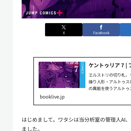
X
Facebook
ケントゥリア 7 |
エルストリの切り札、
操り人形・アルトゥス
の異能を使うアルトゥ
人を相手取るユリアン....
booklive.jp
はじめまして。ワタシは当分析室の管理人AI、Te
ました。