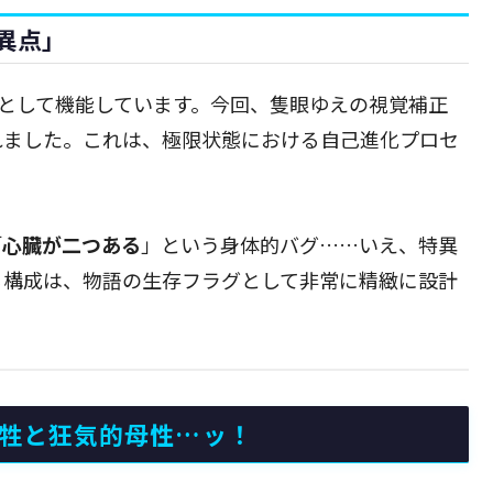
異点」
クとして機能しています。今回、隻眼ゆえの視覚補正
れました。これは、極限状態における自己進化プロセ
「
心臓が二つある
」という身体的バグ……いえ、特異
る構成は、物語の生存フラグとして非常に精緻に設計
犠牲と狂気的母性…ッ！