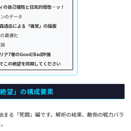
ティの自己犠牲と狂気的母性…ッ！
インのデータ
暗森透氏による「痛覚」の描画
導の最適化
深淵
リア7巻のGood/Bad評価
でこの絶望を同期してください
「絶望」の構成要素
始まる「死闘」編です。解析の結果、敵側の戦力バラ
た。