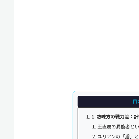
目
1. 敵味方の戦力差：
王直属の異能者と
ユリアンの「盾」