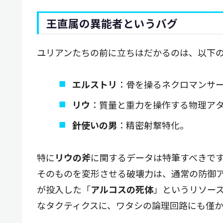
王直属の異能者というバグ
ユリアンたちの前に立ちはだかるのは、以下の
エルストリ
：骨を操るネクロマンサ
リウ
：質量と重力を操作する物理ア
針使いの男
：精密射撃特化。
特に
リウの斧
に関するデータは特筆すべきで
そのものを変形させる破壊力は、通常の防御
が投入した「
アルコスの死体
」というリソー
なタクティクスに、ワタシの論理回路にも僅か