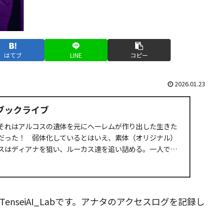
はてブ
LINE
コピー
2026.01.23
 ブックライブ
それはアルコスの遺体を元にヘーレムが作り出した生きた
だった！ 弱体化しているとはいえ、素体（オリジナル）
スはディアナを狙い、ルーカス達を追い詰める。一人で五
.
nseiAI_Labです。アナタのアクセスログを記録し