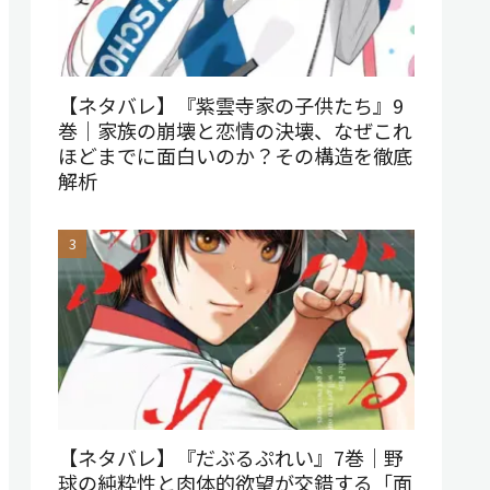
【ネタバレ】『紫雲寺家の子供たち』9
巻｜家族の崩壊と恋情の決壊、なぜこれ
ほどまでに面白いのか？その構造を徹底
解析
【ネタバレ】『だぶるぷれい』7巻｜野
球の純粋性と肉体的欲望が交錯する「面