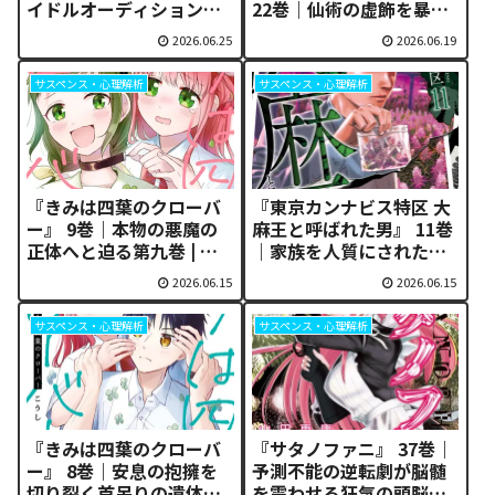
イドルオーディションの
22巻｜仙術の虚飾を暴
闇と泥臭い勝利の解析 |
く、冷徹な化学眼。 | 無
2026.06.25
2026.06.19
無料で読む方法
料で読む方法
サスペンス・心理解析
サスペンス・心理解析
『きみは四葉のクローバ
『東京カンナビス特区 大
ー』 9巻｜本物の悪魔の
麻王と呼ばれた男』 11巻
正体へと迫る第九巻 | 無
｜家族を人質にされた大
料で読む方法
麻王の超選択 | 無料で読
2026.06.15
2026.06.15
む方法
サスペンス・心理解析
サスペンス・心理解析
『きみは四葉のクローバ
『サタノファニ』 37巻｜
ー』 8巻｜安息の抱擁を
予測不能の逆転劇が脳髄
切り裂く首吊りの遺体！
を震わせる狂気の頭脳戦