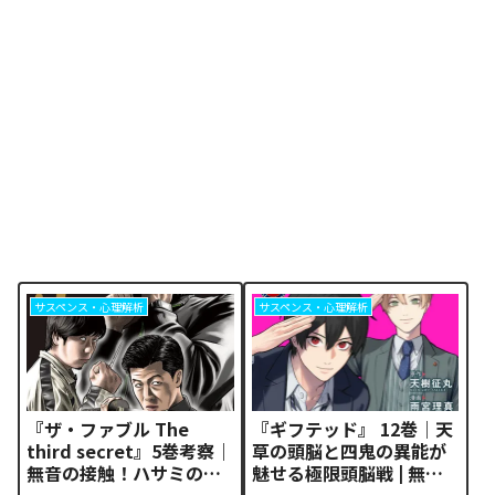
サスペンス・心理解析
サスペンス・心理解析
『ザ・ファブル The
『ギフテッド』 12巻｜天
third secret』5巻考察｜
草の頭脳と四鬼の異能が
無音の接触！ハサミの兄
魅せる極限頭脳戦 | 無料