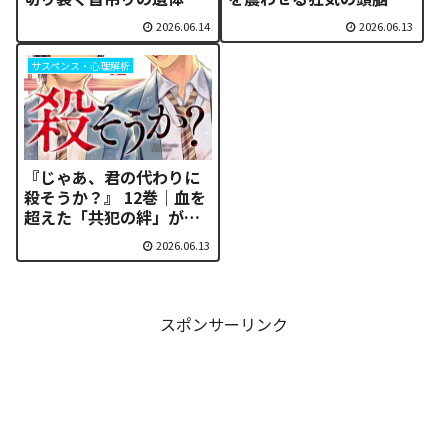
タイムリープに潜む狂気
と美少女の死闘！公式で
2026.06.14
2026.06.13
を解析 | 無料で読む方法
安全・無料で読む方法
サスペンス・心理解析
『じゃあ、君の代わりに
殺そうか？』 12巻｜血を
超えた「共犯の絆」が辿
り着く、戦慄と救済の結
2026.06.13
末 | 無料で読む方法
スポンサーリンク