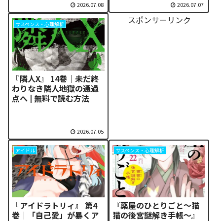
弟の脅威と和湖を巡る因
で読む方法
2026.07.08
2026.07.07
縁の真相
スポンサーリンク
サスペンス・心理解析
『隣人X』 14巻｜未だ終
わりなき隣人地獄の通過
点へ | 無料で読む方法
2026.07.05
アイドル
サスペンス・心理解析
『アイドラトリィ』 第4
『薬屋のひとりごと～猫
巻｜「自己愛」が暴くア
猫の後宮謎解き手帳～』