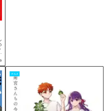
シ
の
り
し
9
グルメ