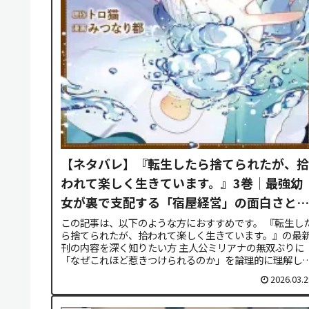
【ネタバレ】『転生したら捨てられたが、拾
われて楽しく生きています。』3巻｜最強幼
女が裏で支配する「宿屋経営」の面白さと断
罪の構造を解析
この記事は、以下のような方におすすめです。 『転生し
ら捨てられたが、拾われて楽しく生きています。』の最
刊の内容を深く知りたい方 主人公ミリアナの無双ぶりに
「なぜこれほど惹きつけられるのか」を論理的に理解し
い方 単なる感想ではなく、物語...
2026.03.2