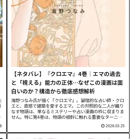
【ネタバレ】『クロエマ』4巻｜エマの過去
と「視える」能力の正体…なぜこの漫画は面
白いのか？構造から徹底感想解析
た
海野つなみ氏が描く『クロエマ』。論理的な占い師・クロ
新
エと、直感で建築を愛するエマ。この対照的な二人が織り
なす物語は、単なるミステリーや占い漫画の枠に収まりま
た
せん。特に第4巻は、物語の根幹に触れる重要なターニン
グポイントとなっています。この記...
8
2026.03.25