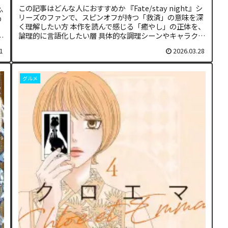
この記事はどんな人におすすめか 『Fate/stay night』シ
ふ
リーズのファンで、スピンオフが持つ「救済」の意味を深
の
く理解したい方 本作を読んで感じる「癒やし」の正体を、
論理的に言語化したい層 具体的な調理シーンやキャラクタ
う
ーの行動から...
1
2026.03.28
グルメ