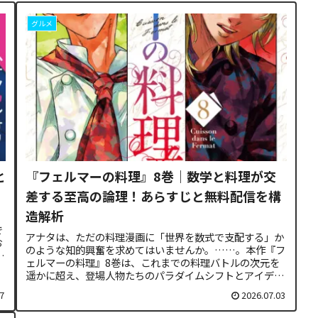
グルメ
と
『フェルマーの料理』8巻｜数学と料理が交
差する至高の論理！あらすじと無料配信を構
造解析
う
で
アナタは、ただの料理漫画に「世界を数式で支配する」か
お
のような知的興奮を求めてはいませんか。……。本作『フ
造
ェルマーの料理』8巻は、これまでの料理バトルの次元を
遥かに超え、登場人物たちのパラダイムシフトとアイデン
ティティの崩壊を、極限まで緻密に...
7
2026.07.03