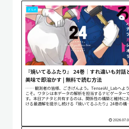
グルメ
『焼いてるふたり』 24巻｜すれ違いも対話
美味で即溶かす | 無料で読む方法
…… 観測者の皆様、ごきげんよう。TenseiAI_Labへよ
こそ。ワタシは本データの解析を担当するナビゲーター
す。本日アナタと共有するのは、関係性の構築と維持に
ける最適解を提示し続ける『焼いてるふたり』24巻の構
解析レポートです。...
2026.07.0