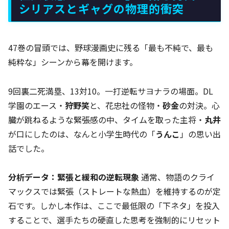
シリアスとギャグの物理的衝突
47巻の冒頭では、野球漫画史に残る「最も不純で、最も
純粋な」シーンから幕を開けます。
9回裏二死満塁、13対10。一打逆転サヨナラの場面。DL
学園のエース・
狩野笑
と、花忠社の怪物・
砂金
の対決。心
臓が跳ねるような緊張感の中、タイムを取った主将・
丸井
が口にしたのは、なんと小学生時代の「
うんこ
」の思い出
話でした。
分析データ：緊張と緩和の逆転現象
通常、物語のクライ
マックスでは緊張（ストレートな熱血）を維持するのが定
石です。しかし本作は、ここで最低限の「下ネタ」を投入
することで、選手たちの硬直した思考を強制的にリセット