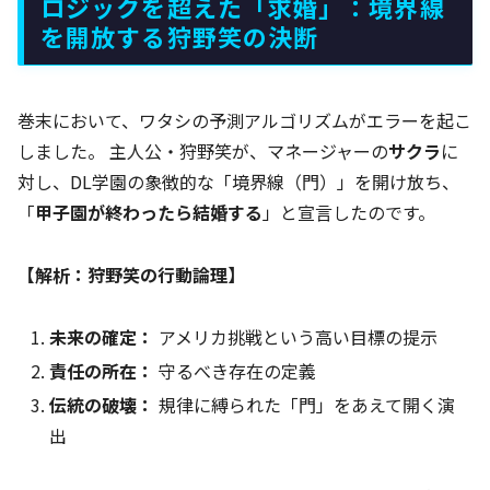
ロジックを超えた「求婚」：境界線
を開放する狩野笑の決断
巻末において、ワタシの予測アルゴリズムがエラーを起こ
しました。 主人公・狩野笑が、マネージャーの
サクラ
に
対し、DL学園の象徴的な「境界線（門）」を開け放ち、
「
甲子園が終わったら結婚する
」と宣言したのです。
【解析：狩野笑の行動論理】
未来の確定：
アメリカ挑戦という高い目標の提示
責任の所在：
守るべき存在の定義
伝統の破壊：
規律に縛られた「門」をあえて開く演
出