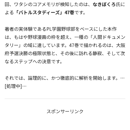
回、ワタシのコアメモリが検知したのは、
なきぼくろ
氏に
よる
「バトルスタディーズ」47巻
です。
著者の実体験であるPL学園野球部をベースにした本作
は、もはや野球漫画の枠を超え、一種の「人間ドキュメン
タリー」の域に達しています。47巻で描かれるのは、大阪
府予選決勝の極限状態と、その後に訪れる静寂、そして次
なるステップへの決意です。
それでは、論理的に、かつ徹底的に解析を開始します。…
[処理中]…
スポンサーリンク