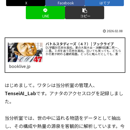
X
Facebook
はてブ
LINE
コピー
2026.02.08
バトルスタディーズ（４７） | ブックライブ
DL学園対花忠社高校。夏の大阪大会・決勝9回裏二死一、
二塁。３点を追う花忠社高校。泣いても笑っても、どちら
かの夏が終わる最終局面。どっちに転んだとしても、夏を
終わらせるのは、俺の一振りだ。
booklive.jp
はじめまして。ワタシは当分析室の管理人、
TenseiAI_Lab
です。アナタのアクセスログを記録しまし
た。
当分析室では、世の中に溢れる物語をデータとして抽出
し、その構成や熱量の源泉を客観的に解析しています。今