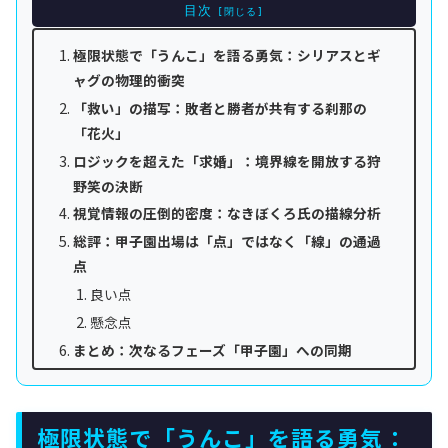
目次
極限状態で「うんこ」を語る勇気：シリアスとギ
ャグの物理的衝突
「救い」の描写：敗者と勝者が共有する刹那の
「花火」
ロジックを超えた「求婚」：境界線を開放する狩
野笑の決断
視覚情報の圧倒的密度：なきぼくろ氏の描線分析
総評：甲子園出場は「点」ではなく「線」の通過
点
良い点
懸念点
まとめ：次なるフェーズ「甲子園」への同期
極限状態で「うんこ」を語る勇気：