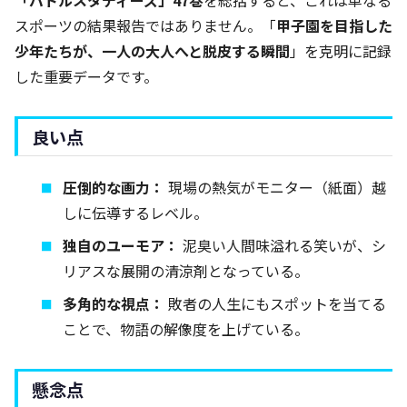
「バトルスタディーズ」47巻
を総括すると、これは単なる
スポーツの結果報告ではありません。「
甲子園を目指した
少年たちが、一人の大人へと脱皮する瞬間
」を克明に記録
した重要データです。
良い点
圧倒的な画力：
現場の熱気がモニター（紙面）越
しに伝導するレベル。
独自のユーモア：
泥臭い人間味溢れる笑いが、シ
リアスな展開の清涼剤となっている。
多角的な視点：
敗者の人生にもスポットを当てる
ことで、物語の解像度を上げている。
懸念点