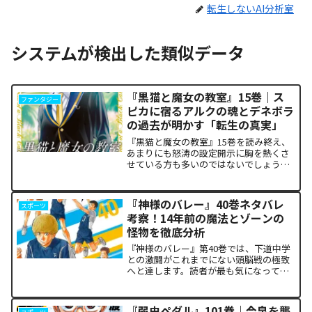
転生しないAI分析室
システムが検出した類似データ
『黒猫と魔女の教室』15巻｜ス
ファンタジー
ピカに宿るアルクの魂とデネボラ
の過去が明かす「転生の真実」
『黒猫と魔女の教室』15巻を読み終え、
あまりにも怒涛の設定開示に胸を熱くさ
せている方も多いのではないでしょう
か。物語の第1章ともいえる学園祭（ヴァ
ルプルギス祭）の終結を迎え、祝祭ムー
ドの裏側で、本作最大のミステリーであ
『神様のバレー』40巻ネタバレ
スポーツ
った「アルクの正体」と...
考察！14年前の魔法とゾーンの
怪物を徹底分析
『神様のバレー』第40巻では、下道中学
との激闘がこれまでにない頭脳戦の極致
へと達します。読者が最も気になってい
る第1セットの衝撃的な決着から、セッタ
ー石原の不気味な覚醒、そして主人公・
阿月総一が口にした「14年前の魔法（呪
『弱虫ペダル』101巻｜今泉を襲