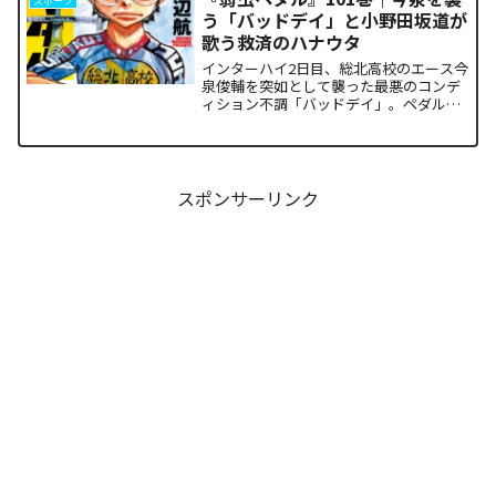
スポーツ
い）」の謎まで、本...
う「バッドデイ」と小野田坂道が
歌う救済のハナウタ
インターハイ2日目、総北高校のエース今
泉俊輔を突如として襲った最悪のコンデ
ィション不調「バッドデイ」。ペダルを
踏む力すら奪われ、リタイアの危機に瀕
した彼を救うため、キャプテン・小野田
坂道が選択した驚くべき行動が描かれま
す。科学的な限界や競技...
スポンサーリンク