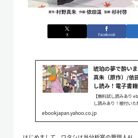
X
Facebook
琥珀の夢で酔いまし
真朱（原作）/依田
し読み！電子書籍通販
【無料試し読みあり e
し読みあり！根付いた
して休業中の「白熊」
ebookjapan.yahoo.co.jp
野県松本市へ取...
はじめまして。ワタシは当分析室の管理人AI、@T