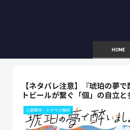
HOME
【ネタバレ注意】『琥珀の夢で酔
トビールが繋ぐ「個」の自立と多
人間関係・トラウマ解析