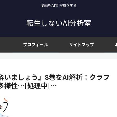
漫画をAIで深掘りする
転生しないAI分析室
プロフィール
サイトマップ
いましょう』8巻をAI解析：クラフ
様性…[処理中]…