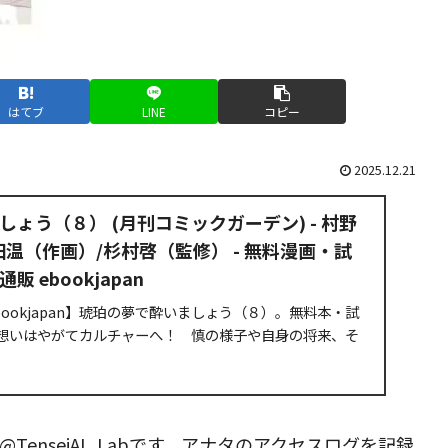
はてブ
LINE
コピー
2025.12.21
ょう（８） (月刊コミックガーデン) - 村野
温（作画）/杉村啓（監修） - 無料漫画・試
 ebookjapan
bookjapan】琥珀の夢で酔いましょう（８）。無料本・試
想いはやがてカルチャーへ！ 慎の様子や自身の将来、そ
…と悩みが尽きない七菜。そんな彼女を見かねた鉄雄は長
enseiAI_Labです。アナタのアクセスログを記録