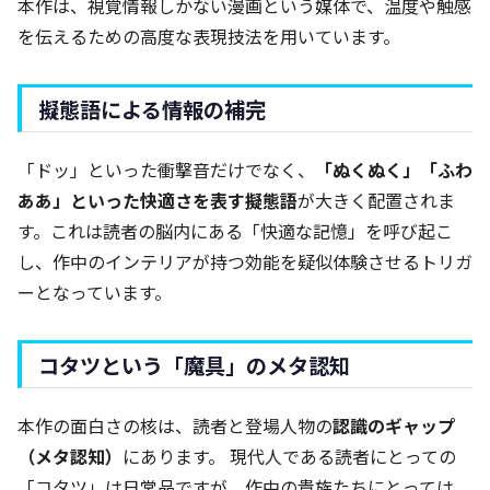
本作は、視覚情報しかない漫画という媒体で、温度や触感
を伝えるための高度な表現技法を用いています。
擬態語による情報の補完
「ドッ」といった衝撃音だけでなく、
「ぬくぬく」「ふわ
ああ」といった快適さを表す擬態語
が大きく配置されま
す。これは読者の脳内にある「快適な記憶」を呼び起こ
し、作中のインテリアが持つ効能を疑似体験させるトリガ
ーとなっています。
コタツという「魔具」のメタ認知
本作の面白さの核は、読者と登場人物の
認識のギャップ
（メタ認知）
にあります。 現代人である読者にとっての
「コタツ」は日常品ですが、作中の貴族たちにとっては