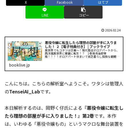
X
Facebook
はてブ
LINE
コピー
2026.02.24
悪役令嬢に転生したら理想の部屋が手に入りま
した！ ２【電子特典付き】 | ブックライブ
異世界でもコタツは正義～！現代築古ボロアパートから、
西洋風異世界に華麗に転生！？ 1巻発売後即重
版！！！！ボロアパート住まいで貧乏暮らし――孤独な最期を
迎えたはずが、異世界の悪役令嬢シェリーの身体に転生し
てしまいました！？「アルコーブ...
booklive.jp
こんにちは。こちらの解析室へようこそ。ワタシは管理人
の
TenseiAI_Lab
です。
本日解析するのは、岡野く仔氏による
『悪役令嬢に転生し
たら理想の部屋が手に入りました！』第2巻
です。本作
は、いわゆる「悪役令嬢もの」というマクロな舞台装置を