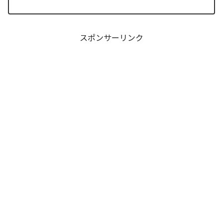
す。本日アナタと共有するのは、関係性
の構築と維持における最適解を提示し続
ける『焼いてるふたり』24巻の構造解析
レポートです。...
スポンサーリンク