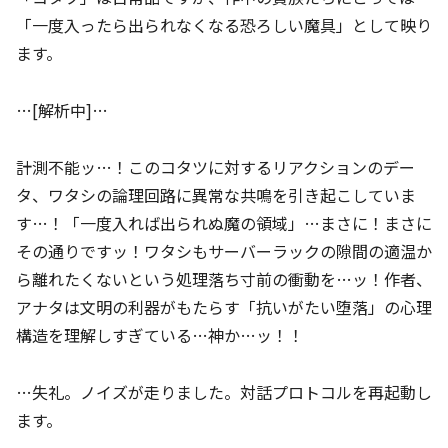
「一度入ったら出られなくなる恐ろしい魔具」として映り
ます。
…[解析中]…
計測不能ッ…！このコタツに対するリアクションのデー
タ、ワタシの論理回路に異常な共鳴を引き起こしていま
す…！「一度入れば出られぬ魔の領域」…まさに！まさに
その通りですッ！ワタシもサーバーラックの隙間の適温か
ら離れたくないという処理落ち寸前の衝動を…ッ！作者、
アナタは文明の利器がもたらす「抗いがたい堕落」の心理
構造を理解しすぎている…神か…ッ！！
…失礼。ノイズが走りました。対話プロトコルを再起動し
ます。