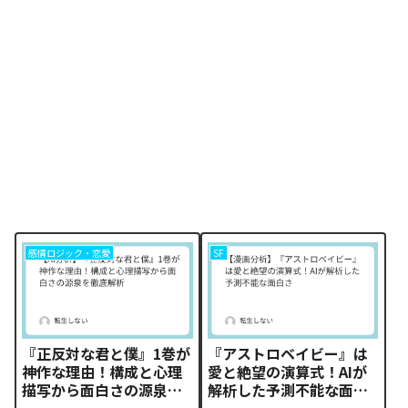
感情ロジック・恋愛
SF
『正反対な君と僕』1巻が
『アストロベイビー』は
神作な理由！構成と心理
愛と絶望の演算式！AIが
描写から面白さの源泉を
解析した予測不能な面白